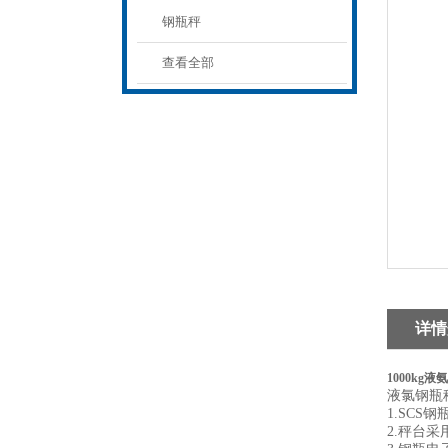
钢瓶秤
查看全部
详情
1000kg
液氯钢瓶
1.SC
2.秤台