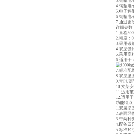
3.钢瓶
4.钢瓶
5.电子
6.钢瓶
7.通过
详细参数
1.量程500k
2.精度：0.
3.采用
4.双层
5.采用
6.适用
7.标准
8.双层
9.带P
10.支
11.适用
12.适
功能特点
1.双层
2.表面
3.带两
4.配备
5.标准尺寸