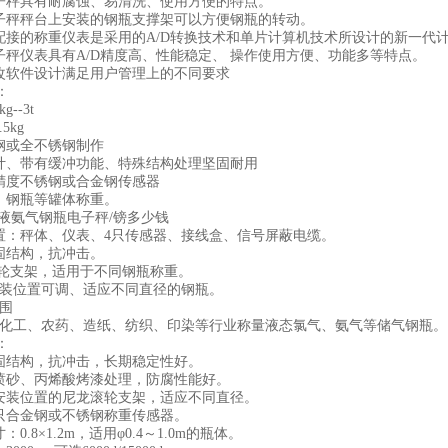
电子秤具有耐腐蚀、易清洗、使用方便的特点。
电子秤秤台上安装的钢瓶支撑架可以方便钢瓶的转动。
秤配接的称重仪表是采用的A/D转换技术和单片计算机技术所设计的新一代
电子秤仪表具有A/D精度高、性能稳定、 操作使用方便、功能多等特点。
更改软件设计满足用户管理上的不同要求
：
g--3t
5kg
碳钢或全不锈钢制作
设计、带有缓冲功能、特殊结构处理坚固耐用
高精度不锈钢或合金钢传感器
于：钢瓶等罐体称重。
配置：秤体、仪表、4只传感器、接线盒、信号屏蔽电缆。
坚固结构，抗冲击。
U滚轮支架，适用于不同钢瓶称重。
架安装位置可调、适应不同直径的钢瓶。
范围
用于化工、农药、造纸、纺织、印染等行业称量液态氯气、氨气等储气钢瓶。
：
坚固结构，抗冲击，长期稳定性好。
经喷砂、丙烯酸烤漆处理，防腐性能好。
种安装位置的尼龙滚轮支架，适应不同直径。
四只合金钢或不锈钢称重传感器。
：0.8×1.2m，适用φ0.4～1.0m的瓶体。