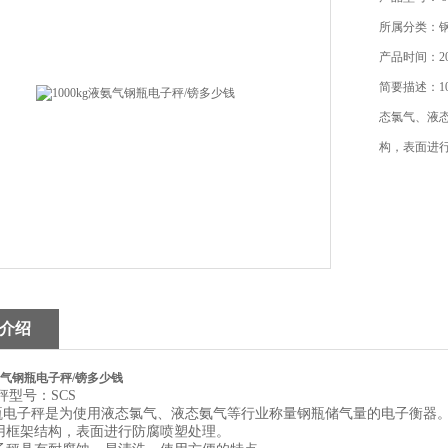
所属分类：
产品时间：202
简要描述：1
态氯气、液
构，表面进
介绍
液氨气钢瓶电子秤/镑多少钱
秤
型号：SCS
S钢瓶电子秤是为使用液态氯气、液态氨气等行业称量钢瓶储气量的电子衡器
采用框架结构，表面进行防腐喷塑处理。