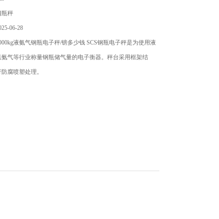
钢瓶秤
5-06-28
000kg液氨气钢瓶电子秤/镑多少钱 SCS钢瓶电子秤是为使用液
态氨气等行业称量钢瓶储气量的电子衡器。秤台采用框架结
行防腐喷塑处理。
。