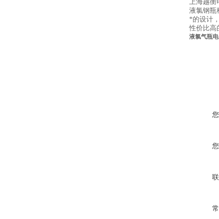
上海越衡
液氯钢瓶
*的设计
性价比高
液氯气瓶电
您
您
联
常