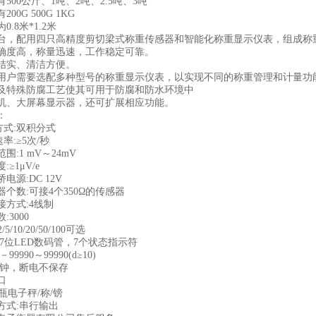
500公斤、1吨、2吨、2.5吨、3吨
00G 500G 1KG
.8米*1.2米
台，配用四只高精度剪切梁式称重传感器和智能化称重显示仪表，组成称
确度高，称量迅速，工作稳定可靠。
结实、清洁方便。
用户需要选配多种型号的称重显示仪表，以实现不同的称重管理和计量功
及特殊防腐工艺使其可用于防腐和防水环境中
机、大屏幕显示器，还可扩展相应功能。
：
方式:双积分式
率:≥5次/秒
围:1 mV～24mV
≥1μV/e
电源:DC 12V
个数:可接4个350Ω的传感器
接方式:4线制
:3000
5/10/20/50/100可选
7位LED数码管，7个状态指示符
9990～99990(d≥10)
时钟，断电不保存
口
方式:串行输出