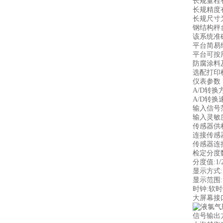
长规量程有
长规精度有2
长规尺寸为0
钢结构秤
该系统准
平台简易
平台可按
防腐涂料
选配打印
仪表参数
A/D转换
A/D转换速
输入信号范
输入灵敏度:
传感器供桥
连接传感器
传感器连
检定分度数
分度值:1/2/
显示方式:
显示范围:－9
时钟:软
大屏幕接
信号输出