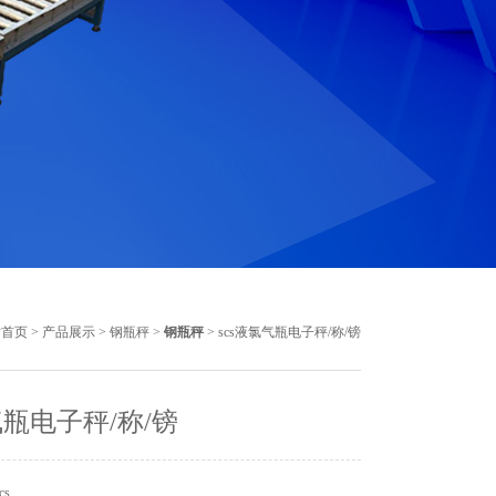
站首页
>
产品展示
>
钢瓶秤
>
钢瓶秤
> scs液氯气瓶电子秤/称/镑
瓶电子秤/称/镑
cs