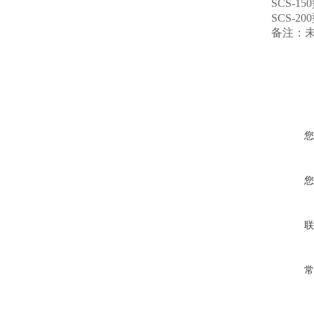
SCS-15
SCS-20
备注：
您
您
联
常