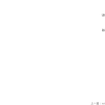
详
补
上一篇：
s