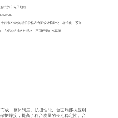
模似式汽车电子地磅
6-06-02
十四米200吨地磅的价格表台面设计模块化、标准化、系列
由、方便地组成各种规格、不同秤量的汽车衡.
接而成，整体钢度、抗扭性能、台面局部抗压刚
体保护焊接，提高了秤台质量的长期稳定性。台