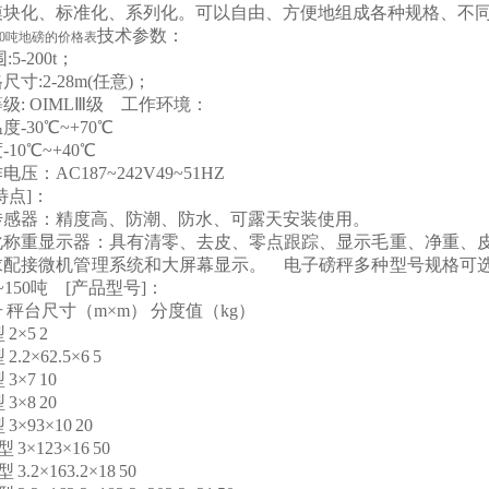
模块化、标准化、系列化。可以自由、方便地组成各种规格、
技术参数：
00吨地磅的价格表
5-200t；
尺寸:2-28m(任意)；
级: OIMLⅢ级 工作环境：
度-30℃~+70℃
-10℃~+40℃
压：AC187~242V49~51HZ
品特点]：
传感器：精度高、防潮、防水、可露天安装使用。
化称重显示器：具有清零、去皮、零点跟踪、显示毛重、净重、
求配接微机管理系统和大屏幕显示。 电子磅秤多种型号规格可
~150吨 [产品型号]：
号
秤台尺寸（m×m）
分度值（kg）
型
2×5
2
型
2.2×62.5×6
5
型
3×7
10
型
3×8
20
型
3×93×10
20
0型
3×123×16
50
0型
3.2×163.2×18
50