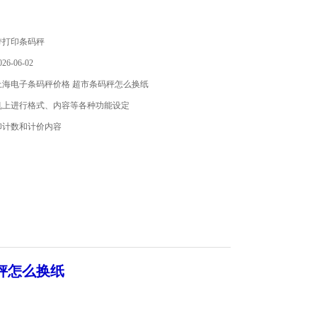
带打印条码秤
6-06-02
上海电子条码秤价格 超市条码秤怎么换纸
机上进行格式、内容等各种功能设定
印计数和计价内容
秤怎么换纸