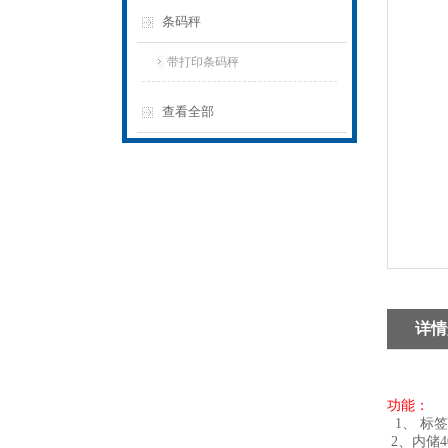
条码秤
带打印条码秤
查看全部
详情
功能：
1、 标
2、内储4