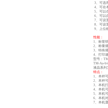
3、可选用R
4、可在
5、可以
6、可以
7、可设
8、可设
9、上位
性能：
1、标签纸
2、称量规格
3、特殊规格
4、打印速度
型号：TM-
TM-Aa-
液晶系列为
特点：
1、本秤可
2、本秤
3、本机
4、本机
5、本机
6、本机
7、本机显