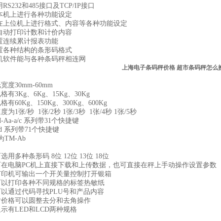
S232和485接口及TCP/IP接口
本机上进行各种功能设定
在上位机上进行格式、内容等各种功能设定
自动打印计数和计价内容
置连续累计报表功能
置各种结构的条形码格式
机软件能与各种条码秤相连网
上海电子条码秤价格 超市条码秤怎么
宽度30mm-60mm
有3Kg、6Kg、15Kg、30Kg
有60Kg、150Kg、300Kg、600Kg
为1张/秒 1张/2秒 1张/3秒 1张/4秒 1张/5秒
Aa-a/c 系列带31个快捷键
b/d 系列带71个快捷键
TM-Ab
选用多种条形码 8位 12位 13位 18位
可在电脑PC机上直接下载和上传数据，也可直接在秤上手动操作设置参数
打印机可输出一个开关量控制打开银箱
可以打印各种不同规格的标签热敏纸
可以通过代码寻找PLU号和产品内容
对价格可以圆整去分和去角操作
示有LED和LCD两种规格