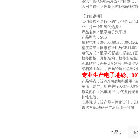
该汽车衡(地磅)采用当前*的微
大用户进行大体积大吨位物品称重
【详细说明】
我们虽然不是行业的*，但是我们
业，是一个明智的选择！
产品名称：数字电子汽车衡
产品型号：SCS
量程范围：30t ,50t,60t,80t,100t,120t,1
精度等级：国家标准Ⅲ级(GB11883-8
电气方式：数字式,防雷，防能力
检修面板：开板结构，检修安装极
承载结构：采用U形冷弯型钢组焊
结构紧固耐用，表面经喷砂烤漆处
专业生产电子地磅、8
产品特点：该汽车衡(地磅)采用
车衡，是广大用户进行大体积大吨
原装配件：汽车衡1台，优质传感器
护性包装。
安装说明：该产品人性化设计，无
该汽车衡/地磅已广泛应用于科研
产品：