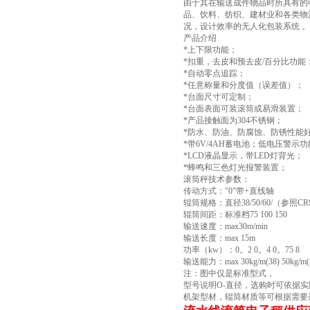
由于其在输送成件物品时所具有的
品、饮料、纺织、建材业和各类物
况，设计效率的无人化包装系统 。
产品介绍
*上下限功能；
*扣重，去皮和预去皮/百分比功能
*自动零点追踪；
*任意称量和分度值（误差值）；
*台面尺寸可定制；
*台面表面可装滚筒或易滑装置；
*产品接触面为304不锈钢；
*防水、防油、防腐蚀、防锈性能
*带6V/4AH蓄电池；低电压警示
*LCD液晶显示，带LED灯背光；
*蜂鸣和三色灯光报警装置；
滚筒秤技术参数：
传动方式："0"带+直线轴
辊筒规格：直径38/50/60/（参照C
辊筒间距：标准档75 100 150
输送速度：max30m/min
输送长度：max 15m
功率（kw）：0。2 0。4 0。75 8
输送能力：max 30kg/m(38) 50kg/m(5
注：图中仅是标准型式，
型号说明O-直径，选购时可依据
机架型材，辊筒材质等可根据需要