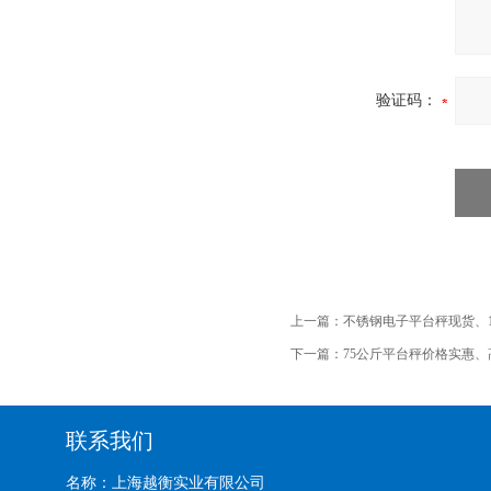
验证码：
上一篇：
不锈钢电子平台秤现货、1
下一篇：
75公斤平台秤价格实惠
联系我们
名称：上海越衡实业有限公司