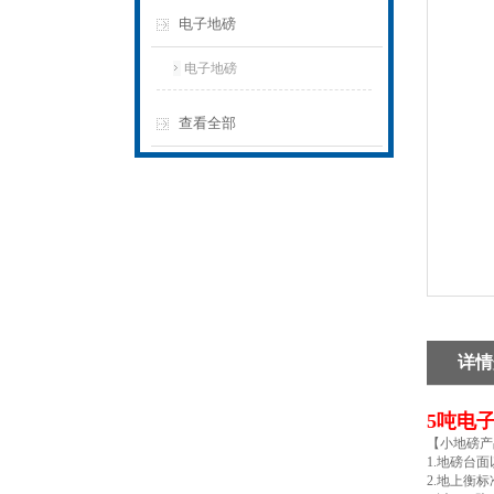
电子地磅
电子地磅
查看全部
详情
5吨电
【小地磅产
1.地磅台
2.地上衡