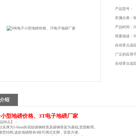
产品型号：
所属分类：
产品时间：202
简要描述：5
自动零点追
广泛的应用
自动零点追
介绍
子小型地磅价格、3T电子地磅厂家
品特点】：
面以实厚为5-8mm的花纹碳钢材质及碳钢骨架为基础,坚固耐用。
标准型结构,该款地磅附有4组可调式支脚，安装方便。