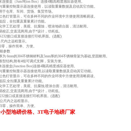
7防水连接盒（Junc吨ion Box）连接4颗高精度感应器使用。
的与重量控制显示器连接使用，以读取重量数据及启动其它功能。
应用于仓库、车间、货场、集贸市场。
口红色灯管显示，可在多种不同的作业环境中方便使用清晰易读。
点追踪，全扣重及重量累计功能。
面化学工艺处理，美观、抗腐蚀，喷涂地磅台面，清洁耐用。
简易校正,交直流两用,由于*设计，功耗低。
RS232接口或直接连接打印机界面。(选配)
0公尺内之远程显示。
自动归零，操作简单、方便。
能参数
厚为 6mm的304不锈钢材料及5mm厚的304不锈钢骨架为基础,坚固耐用。
标准型结构,附有4组可调式支脚，安装方便。
防水连接盒(Junction Box)连接4颗高精度感应器使用。
的与重量控制显示器连接使用,以读取重量数据及启动其它功能。
口红色灯管显示，可在多种不同的作业环境中方便使用清晰易读。
点追踪,全扣重及重量累计功能。
面化学工艺处理，美观、抗腐蚀,喷涂台面，清洁耐用。
简易校正,交直流两用,由于*设计，功耗低。
S232接口或直接连接打印机界面。(选配)
0 公尺内之远程显示。
动归零，操作简单、方便。
子小型地磅价格、3T电子地磅厂家