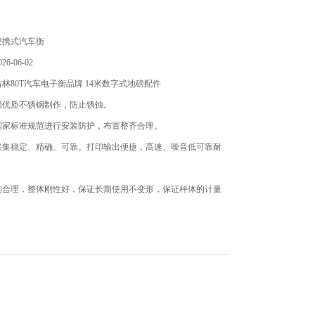
便携式汽车衡
6-06-02
林80T汽车电子衡品牌 14米数字式地磅配件
用优质不锈钢制作，防止锈蚀。
国家标准规范进行安装防护，布置整齐合理。
采集稳定、精确、可靠。打印输出便捷，高速、噪音低可靠耐
构合理，整体刚性好，保证长期使用不变形，保证秤体的计量