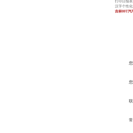
打印日报表
汉字个性化
吉林80T
您
您
联
常