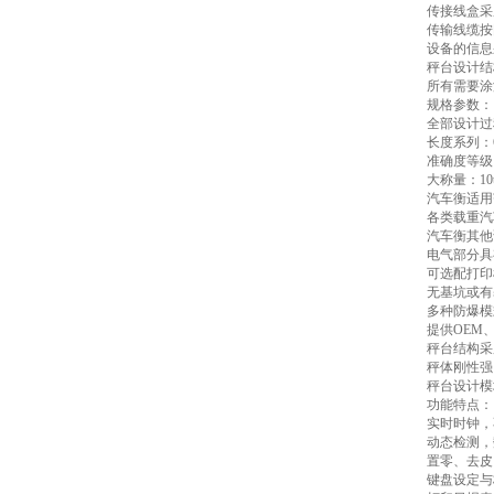
传接线盒采
传输线缆按
设备的信息
秤台设计结
所有需要涂
规格参数：
全部设计过程
长度系列：6m
准确度等级：
大称量：10t
汽车衡适用
各类载重汽
汽车衡其他
电气部分具
可选配打印
无基坑或有
多种防爆模
提供OEM、
秤台结构采
秤体刚性强
秤台设计模
功能特点：
实时时钟，
动态检测，
置零、去皮
键盘设定与