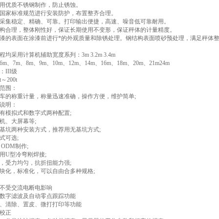
用优质不锈钢制作，防止锈蚀。
国家标准规范进行安装防护，布置整齐合理。
采集稳定、精确、可靠。打印输出便捷，高速、噪音低可靠耐用。
构合理，整体刚性好，保证长期使用不变形，保证秤体的计量精度。
漆的表面在涂漆前进行*的外观质量和除锈处理。钢结构表面喷砂预处理，满足秤体
均采用计算机辅助宽度系列：3m 3.2m 3.4m
、7m、8m、9m、10m、12m、14m、16m、18m、20m、21m24m
III级
～200t
范围：
车的称重计量，称量迅速准确，操作方便，维护简单;
说明：
有模拟式和数字式两种配置;
机、大屏幕等;
基坑两种安装方式，推荐用无基坑方式;
式可选;
ODM制作;
用U型冷弯刚焊接;
，受力均匀，抗折扭能力强;
块化，标准化，可以自由合多种规格;
不受交流电断电影响
数字滤波及自动零点跟踪功能
、清除、置皮、微打打印等功能
校正