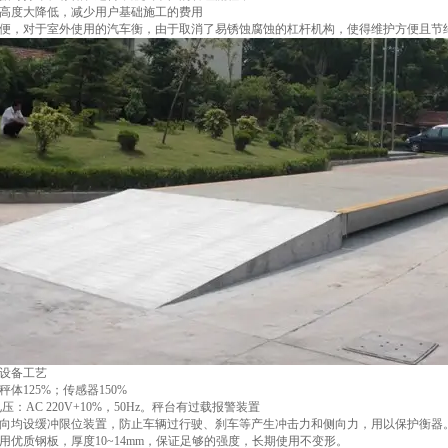
高度大降低，减少用户基础施工的费用
便，对于室外使用的汽车衡，由于取消了易锈蚀腐蚀的杠杆机构，使得维护方便且节
设备工艺
体125%；传感器150%
：AC 220V+10%，50Hz。秤台有过载报警装置
向均设缓冲限位装置，防止车辆过行驶、刹车等产生冲击力和侧向力，用以保护衡器
用优质钢板，厚度10~14mm，保证足够的强度，长期使用不变形。