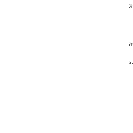
常
详
补