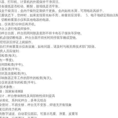
示器、打印机、计算机的外观保持干净清洁。
查各接线是否松动、断裂，接地线是否牢靠。
线盒干燥清洁，盒内干燥剂定期烘干更换。盒内如有水滴，可用电吹风烘干。
毛重状态下，空秤时，如果发现零光标不亮，称量前应清零。 5、电子地磅定期由法
，切断称重显示仪和其他电器的电源。
电，仪表需5分钟后再开机。
秤台上进行电弧焊操作。
扫秤台台面，秤台四周间隙及底部不得卡有石子煤块等异物。
停机必须切断电源，秤台台面不得长时间停留车辆或货物。
员经培训后持证上岗操作。
私自打开称重显示仪表设施，如有问题，请及时与相关商技术部门联络。
房人员应做到:
观检查(每天)。
整(一季度)。
栓间隙检查(半年)。
位置检查(半年)。
密封及连接检查(年)。
影响衡器正常工作的部件的检查(每天)。
及仪表误差等的检查(半年)。
技术参数：
等级：国家标准Ⅲ级
面设计，秤台整体刚性及局部刚性得到提高
、标准化、系列化秤台，多单元组合
腔全密封，不易生锈，秤台无不变形，焊缝无开裂现象
动复位的传力机构
表有数字滤波、自动零位跟踪。可显示毛重、净重、皮重等