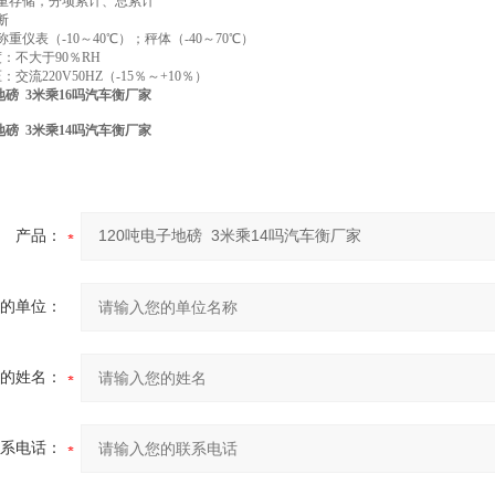
皮重存储，分项累计、总累计
断
称重仪表（-10～40℃）；秤体（-40～70℃）
度：不大于90％RH
：交流220V50HZ（-15％～+10％）
地磅 3米乘16吗汽车衡厂家
地磅 3米乘14吗汽车衡厂家
产品：
的单位：
的姓名：
系电话：