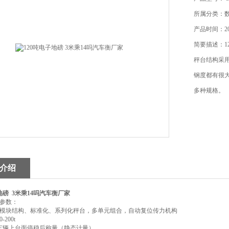
所属分类：
产品时间：202
简要描述：1
秤台结构采
钢度都有很
多种规格。
介绍
地磅 3米乘14吗汽车衡厂家
参数：
模块结构、标准化、系列化秤台，多单元组合，自动复位传力机构
-200t
 车辆上台面停稳后称量（静态计量）