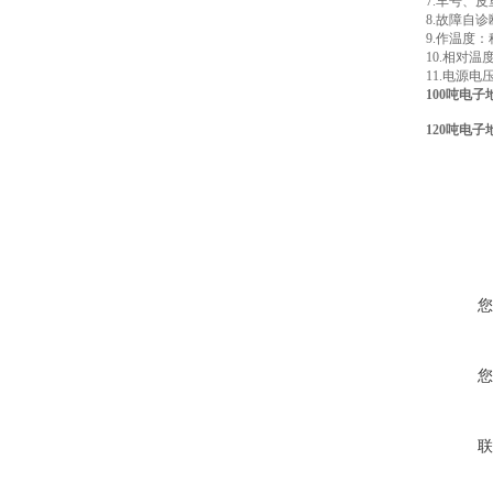
7.车号、
8.故障自诊
9.作温度：
10.相对温
11.电源电压
100吨电子
120吨电子
您
您
联