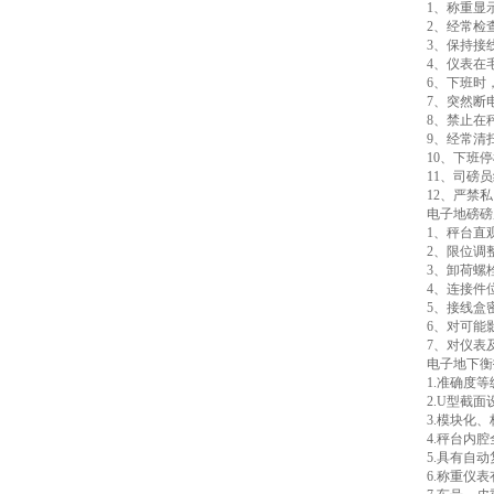
1、称重显
2、经常检
3、保持接
4、仪表在
6、下班时
7、突然断
8、禁止在
9、经常清
10、下班
11、司磅
12、严禁
电子地磅磅
1、秤台直
2、限位调
3、卸荷螺
4、连接件
5、接线盒
6、对可能
7、对仪表
电子地下衡
1.准确度
2.U型截
3.模块化
4.秤台内
5.具有自
6.称重仪