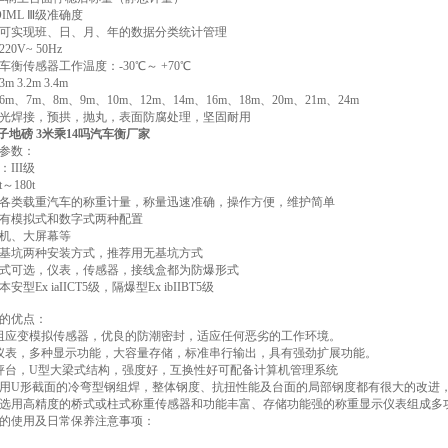
OIML Ⅲ级准确度
可实现班、日、月、年的数据分类统计管理
0V~ 50Hz
衡传感器工作温度：-30℃～ +70℃
3.2m 3.4m
m、7m、8m、9m、10m、12m、14m、16m、18m、20m、21m、24m
光焊接，预拱，抛丸，表面防腐处理，坚固耐用
参数：
III级
～180t
各类载重汽车的称重计量，称量迅速准确，操作方便，维护简单
有模拟式和数字式两种配置
机、大屏幕等
基坑两种安装方式，推荐用无基坑方式
式可选，仪表，传感器，接线盒都为防爆形式
型Ex iaIICT5级，隔爆型Ex ibIIBT5级
的优点：
阻应变模拟传感器，优良的防潮密封，适应任何恶劣的工作环境。
仪表，多种显示功能，大容量存储，标准串行输出，具有强劲扩展功能。
秤台，U型大梁式结构，强度好，互换性好可配备计算机管理系统
用U形截面的冷弯型钢组焊，整体钢度、抗扭性能及台面的局部钢度都有很大的改进
选用高精度的桥式或柱式称重传感器和功能丰富、存储功能强的称重显示仪表组成多
的使用及日常保养注意事项：