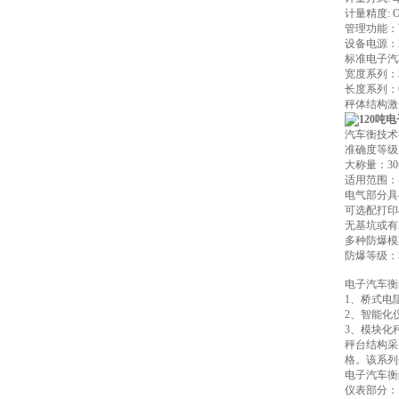
计量精度: 
管理功能：
设备电源：22
标准电子汽车
宽度系列：3m 
长度系列：6
秤体结构激
汽车衡技术
准确度等级：
大称量：30t
适用范围：
电气部分具
可选配打印
无基坑或有
多种防爆模
防爆等级：本安
电子汽车衡
1、桥式电
2、智能化
3、模块化
秤台结构采
格。该系列
电子汽车衡
仪表部分：