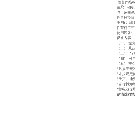
牲畜秤结
主梁：钢板
够，易曲翘
牲畜秤项目
第四代U型
牲畜秤工艺
使用设备生
保修内容：
（一） 免
（二） 凡
（三） 产
（四） 用
（五） 非
*凡属于安
*未按规定
*天灾、地
*自行拆卸
*蓄电池保
易清洗的地