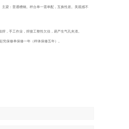
 主梁：普通槽钢。秤台单一需单配，互换性差。美观感不
组焊，手工作业，焊接工整性欠佳，易产生气孔夹渣。
日起凭保修单保修一年（秤体保修五年）。