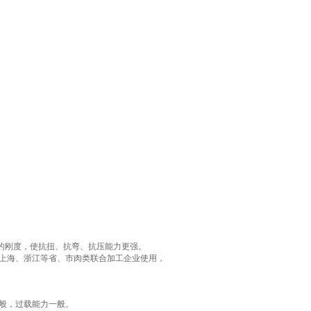
围、置零（开机/手动）范围、可分别设
的刚度，使抗扭、抗弯、抗压能力更强。
上海、浙江等省、市肉类联合加工企业使用，
般，过载能力一般。