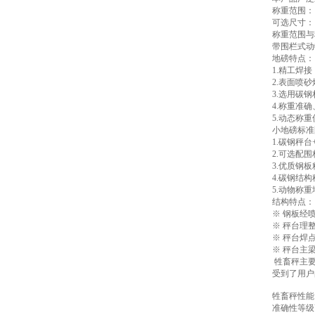
称重范围：1
可选尺寸：1.2
称重范围与
带围栏式动
地磅特点：
1.精工焊
2.表面喷
3.选用碳
4.称重准
5.动态称
小地磅标准
1.碳钢秤
2.可选配
3.优质钢
4.碳钢结
5.动物称
结构特点：
※ 钢板经
※ 秤台理
※ 秤台焊
※ 秤台主
牲畜秤主要
受到了用户
牲畜秤性能
准确性等级