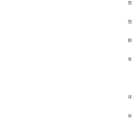
您
您
联
常
详
补