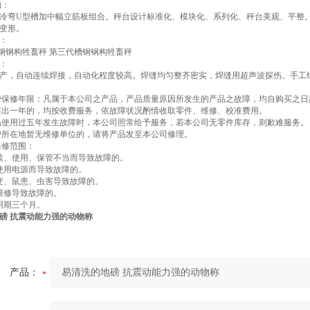
构：
冷弯U型槽加中幅立筋板组合。秤台设计标准化、模块化、系列化、秤台美观、平整。
变形。
：
钢钢构牲畜秤 第三代槽钢钢构牲畜秤
：
产，自动连续焊接，自动化程度较高。焊缝均匀整齐密实，焊缝用超声波探伤。手工
费保修年限：凡属于本公司之产品，产品质量原因所发生的产品之故障，均自购买之
超出一年的，均按收费服务，依故障状况酌情收取零件、维修、校准费用。
品使用过五年发生故障时，本公司照常给予服务，若本公司无零件库存，则歉难服务。
户所在地暂无维修单位的，请将产品发至本公司修理。
保修范围：
装、使用、保管不当而导致故障的。
使用电源而导致故障的。
变、鼠患、虫害导致故障的。
维修导致故障的。
用期三个月。
磅 抗震动能力强的动物称
产品：