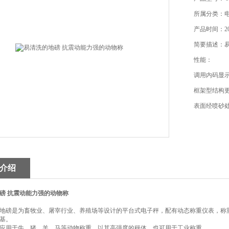
所属分类：
产品时间：202
简要描述：
性能：
调用内码显
框架型结构
表面经喷砂
特殊的软件
介绍
有方形和长
磅 抗震动能力强的动物称
操作简便,称
地磅是为畜牧业、屠宰行业、养殖场等设计的平台式电子秤，配有动态称重仪表，称
基。
应用于牛、猪、羊、马等动物称重，以其高强度的秤体，也可用于工业称重。
可选配称重