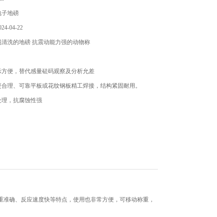
电子地磅
4-04-22
易清洗的地磅 抗震动能力强的动物称
示方便，替代感量砝码观察及分析允差
更合理、可靠平板或花纹钢板精工焊接，结构紧固耐用。
处理，抗腐蚀性强
技术，增强系统的抗振动能力
条形秤台可供选择，适合不同称重需求
量快速,效率高
重准确、反应速度快等特点，使用也非常方便，可移动称重，
管理系统软件