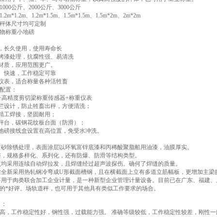
000公斤、2000公斤、3000公斤
m*1.2m、1.2m*1.5m、1.5m*1.5m、1.5m*2m、2m*2m
秤体尺寸均可定制
零位跟踪范
物称重小地磅
接，长久使用，使用寿命长
砂烤漆处理，抗腐性强、易清洗
钢材质，应用范围更广。
确、快速，工作稳定可靠
重仪表，适合称量各种活牲畜
配置：
台+高精度剪切梁称重传感器+称重仪表
围栏设计，防止牲畜出秤，方便清洗；
板精工焊接，坚固耐用；
构秤台，碳钢花纹板台面（防滑）；
重地磅接线盒设置在高位置，免受水冲洗。
喷砂除锈处理，表面涂层以环氧富锌底漆和丙稀酸聚脂船用油漆，油膜厚实。
整，规格多样化、系列化，还有防爆、防滑等结构类型。
点均采用连续自动焊拉发，且焊缝经过超声波探伤。确何了焊缝的质量。
梁全新采用热轧钢冷弯成U形截面槽钢，且在横截面上立有多道立筋幅板，更增加主梁
用于肉类联合加工企业计量，是一种新型企业管理计量设备。目前已在广东、福建、
的*好评。场轨道秤，也可用于其他具有类似工作要求的场合。
 ：
高，工作稳定性好，钢性强，过载能力强。 准确等级较低，工作稳定性较差，刚性一