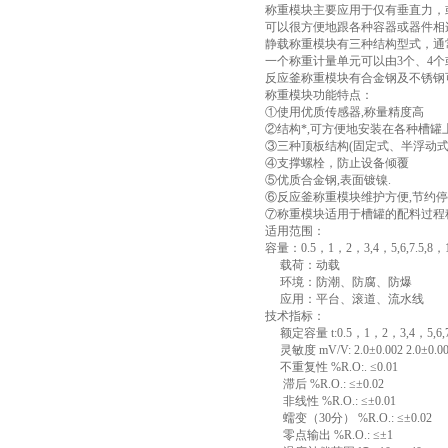
称重模块主要应用于仅有垂直力，
可以很方便地跟各种容器或器件相
静载称重模块有三种结构型式，通
一个称重计量单元可以由3个、4
反应釜称重模块有合金钢及不锈钢
称重模块功能特点：
①使用优质传感器,称量精度高
②结构*,可方便地安装在各种槽罐
③三种顶板结构(固定式、半浮动
④支撑螺栓，防止设备倾覆
⑤优质合金钢,表面镀镍.
⑥反应釜称重模块维护方便,节约
⑦称重模块适用于槽罐的配料过程
适用范围：
容量：0.5，1，2，3,4，5,6,7.5,8，10
载荷：动载
环境：防潮、防腐、防爆
应用：平台、滚道、流水线
技术指标：
额定容量 t:0.5，1，2，3,4，5,6,7.5
灵敏度 mV/V: 2.0±0.002 2.0±0.0
不重复性 %R.O:. ≤0.01
滞后 %R.O.: ≤±0.02
非线性 %R.O.: ≤±0.01
蠕变（30分） %R.O.: ≤±0.02
零点输出 %R.O.: ≤±1