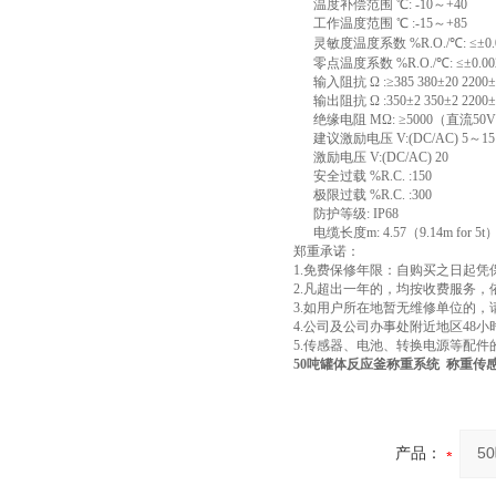
温度补偿范围 ℃: -10～+40
工作温度范围 ℃ :-15～+85
灵敏度温度系数 %R.O./℃: ≤±0.
零点温度系数 %R.O./℃: ≤±0.00
输入阻抗 Ω :≥385 380±20 2200±
输出阻抗 Ω :350±2 350±2 2200±
绝缘电阻 MΩ: ≥5000（直流50
建议激励电压 V:(DC/AC) 5～15
激励电压 V:(DC/AC) 20
安全过载 %R.C. :150
极限过载 %R.C. :300
防护等级: IP68
电缆长度m: 4.57（9.14m for 5t） 
郑重承诺：
1.免费保修年限：自购买之日起
2.凡超出一年的，均按收费服务
3.如用户所在地暂无维修单位的
4.公司及公司办事处附近地区48
5.传感器、电池、转换电源等配件
50吨罐体反应釜称重系统 称重传
产品：