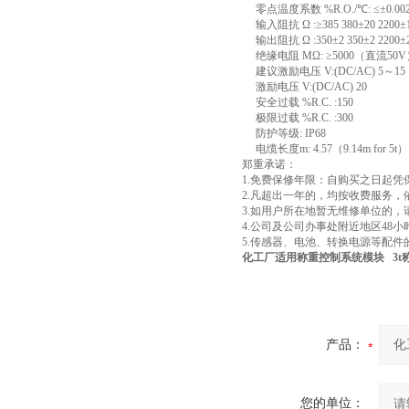
零点温度系数 %R.O./℃: ≤±0.00
输入阻抗 Ω :≥385 380±20 2200±
输出阻抗 Ω :350±2 350±2 2200±
绝缘电阻 MΩ: ≥5000（直流50V
建议激励电压 V:(DC/AC) 5～15
激励电压 V:(DC/AC) 20
安全过载 %R.C. :150
极限过载 %R.C. :300
防护等级: IP68
电缆长度m: 4.57（9.14m for 5t） 
郑重承诺：
1.免费保修年限：自购买之日起
2.凡超出一年的，均按收费服务
3.如用户所在地暂无维修单位的
4.公司及公司办事处附近地区48
5.传感器、电池、转换电源等配件
化工厂适用称重控制系统模块
3t
产品：
您的单位：