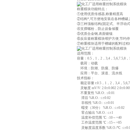
称重模块功能特点：
①使用优质传感器,称量精度高
②结构*,可方便地安装在各种槽罐
③三种顶板结构(固定式、半浮动
④支撑螺栓，防止设备倾覆
⑤优质合金钢,表面镀镍.
⑥反应釜称重模块维护方便,节约
⑦称重模块适用于槽罐的配料过程
适用范围：
容量：0.5，1，2，3,4，5,6,7.5,8，10
载荷：动载
环境：防潮、防腐、防爆
应用：平台、滚道、流水线
技术指标：
额定容量 t:0.5，1，2，3,4，5,6,7.5
灵敏度 mV/V: 2.0±0.002 2.0±0.00
不重复性 %R.O:. ≤0.01
滞后 %R.O.: ≤±0.02
非线性 %R.O.: ≤±0.01
蠕变（30分） %R.O.: ≤±0.02
零点输出 %R.O.: ≤±1
温度补偿范围 ℃: -10～+40
工作温度范围 ℃ :-15～+85
灵敏度温度系数 %R.O./℃: ≤±0.0