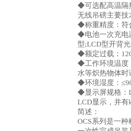
◆可选配高温隔
无线吊磅主要技
◆称重精度：符
◆电池一次充电连
型;LCD型开背光
◆额定过载：120
◆工作环境温度：-
水等炽热物体时
◆环境湿度：≤90
◆显示屏规格：LED
LCD显示，并有
简述：
OCS系列是一种
一次性完成吊装