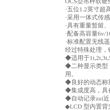
OCS型吊秤软硬
·五位1.2英寸
·采用一体式传
·具有重量暂留
·配备高容量6v/
·标准配置无线
经过特殊处理，
◆适用于1t,2t,3
◆二种显示类型：
用。
◆良好的动态称
◆集成度高，具
◆自动记录zui
◆LCD 型内