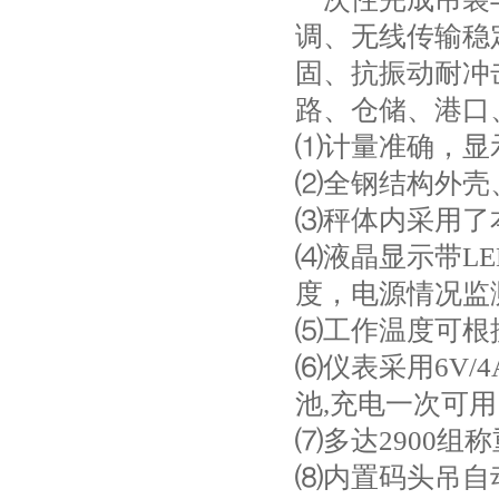
调、无线传输稳
固、抗振动耐冲
路、仓储、港口
⑴计量准确，显
⑵全钢结构外壳
⑶秤体内采用了
⑷液晶显示带L
度，电源情况监
⑸工作温度可根据
⑹仪表采用6V/
池,充电一次可用
⑺多达2900
⑻内置码头吊自