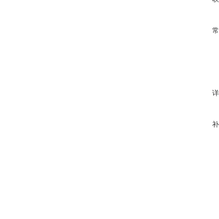
常
详
补