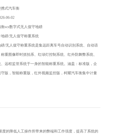
便携式汽车衡
6-06-02
衡scs数字式无人值守地磅
地磅/无人值守称重系统
地磅/无人值守称重系统是集远距离车号自动识别系统、自动语
、称重图像即时抓拍系、红绿灯控制系统、红外防舞弊系统、
统、远程监管系统于一身的智能称重系统。涵盖：标准版，企
值守版，智能称重版，红外视频监控版，柯耀汽车衡集中计量
等多种功能组合的称重系
限度的降低人工操作所带来的弊端和工作强度，提高了系统的