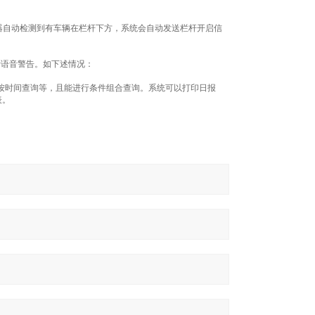
器自动检测到有车辆在栏杆下方，系统会自动发送栏杆开启信
行语音警告。如下述情况：
按时间查询等，且能进行条件组合查询。系统可以打印日报
表。