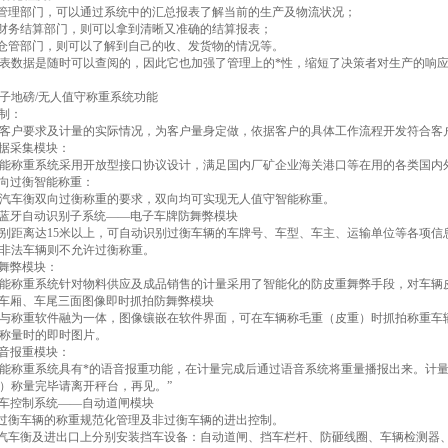
管理部门，可以通过系统中的汇总报表了解当前的生产及物流状况；
财务结算部门，则可以拿到清晰又准确的结算报表；
仓管部门，则可以了解到自己的收、发货物的情况等。
数据是随时可以查阅的，因此它也加强了管理上的*性，缩短了决策者对生产的响应
子地磅/无人值守称重系统功能
定制：
客户要求及计量的实际情况，为客户量身定做，依据客户的具体工作流程开发符合客
数据采集模块：
能称重系统采用开放型接口协议设计，满足国内厂矿企业海关港口等在用的各类国内
现双向过衡智能称重：
汽车衡双向过衡称重的要求，双向均可实现无人值守智能称重。
距离蓝牙自动识别子系统——电子车牌防舞弊模块
别距离达15米以上，可自动识别过衡车辆的车牌号、车型、车主、运输单位等各项信
非法车辆则不允许过衡称重。
重舞弊模块：
能称重系统针对物料供应及成品销售的计量采用了智能化的防皮重舞弊手段，对车辆
头、车厢、车尾三面图像即时抓拍防舞弊模块
与称重软件融为一体，图像镶嵌在软件界面，可在车辆称毛重（皮重）时抓拍称重车
称量时的即时图片。
语音报重模块：
能称重系统具有*的语音报重功能，在计量完成后通过语音系统将重量播报出来。计量完毕
）称量完毕请离开秤台，再见。”
能挡车控制系统——自动道闸模块
现过衡车辆的称重规范化管理及非过衡车辆的进出控制。
台汽车衡及进出口上分别安装挡车设备：自动道闸、挡车栏杆、防砸线圈、车辆检测器