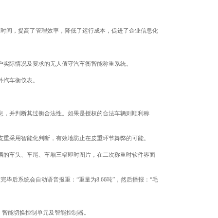
时间，提高了管理效率，降低了运行成本，促进了企业信息化
户实际情况及要求的无人值守汽车衡智能称重系统。
外汽车衡仪表。
息，并判断其过衡合法性。如果是授权的合法车辆则顺利称
皮重采用智能化判断，有效地防止在皮重环节舞弊的可能。
辆的车头、车尾、车厢三幅即时图片，在二次称重时软件界面
后系统会自动语音报重：“重量为8.66吨”，然后播报：“毛
、智能切换控制单元及智能控制器。