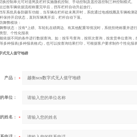
能切换控制单元可对道闸及栏杆实施微机控制、手动控制及遥控器控制三种控制模式。
合法过衡车辆依据流程称重完毕后，挡车栏杆自动升起放行。
能挡车系统具备防砸车功能，当车辆在栏杆处未离开时，系统通过地感线圈及车辆检测
杆保持开启状态，直到车辆离开后，栏杆自动下落。
线防舞弊模块：
舞弊状态：没有*上磅、车轮轧在磅两边、有其他配重等情况时，系统拒绝称重并进
类型、个性化报表
能依据不同的条件进行数据查询。如：按车号查询，按班次查询，按发货单位查询，
等多种报表(多种报表格式)，也可以按查询结果打印，可根据客户要求制作个性化报
数字式无人值守地磅
产品：
的单位：
的姓名：
系电话：