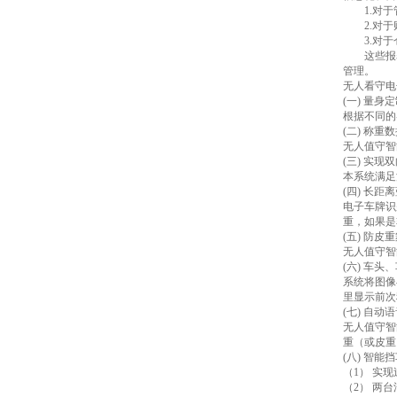
1.对于
2.对于
3.对于
这些报表
管理。
无人看守电
(一) 量身
根据不同的
(二) 称重
无人值守智
(三) 实
本系统满足
(四) 长
电子车牌识
重，如果是
(五) 防皮
无人值守智
(六) 车
系统将图像
里显示前次
(七) 自动
无人值守智
重（或皮重
(八) 智
（1） 实
（2） 两