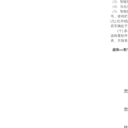
（3） 智
（4） 当
（5） 智
号，使得栏
(九) 红外
若车辆处于
(十) 多
该称重软件
表、月报表
越衡scs
您
您
联