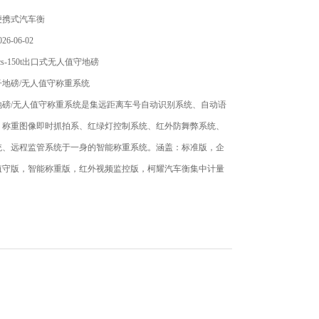
便携式汽车衡
6-06-02
s-150t出口式无人值守地磅
地磅/无人值守称重系统
地磅/无人值守称重系统是集远距离车号自动识别系统、自动语
、称重图像即时抓拍系、红绿灯控制系统、红外防舞弊系统、
统、远程监管系统于一身的智能称重系统。涵盖：标准版，企
值守版，智能称重版，红外视频监控版，柯耀汽车衡集中计量
等多种功能组合的称重系