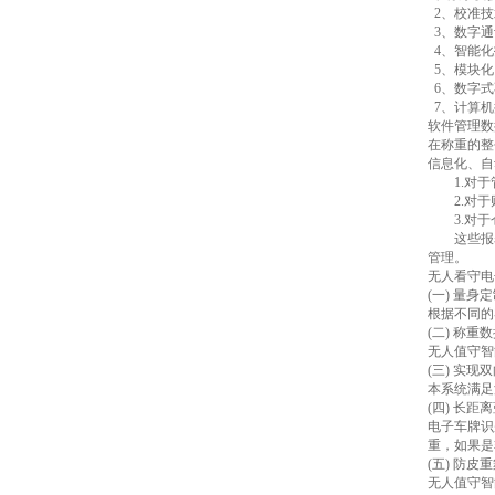
2、校准技
3、数字通
4、智能化
5、模块化
6、数字式
7、计算机
软件管理数
在称重的整
信息化、自
1.对于
2.对于
3.对于
这些报表
管理。
无人看守电
(一) 量身
根据不同的
(二) 称重
无人值守智
(三) 实
本系统满足
(四) 长
电子车牌识
重，如果是
(五) 防皮
无人值守智