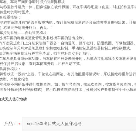
头、车厢、车尾三面图像即时抓拍防舞弊模块
与称重软件融为一体，图像镶嵌在软件界面，可在车辆称毛重（皮重）时抓拍称重车
称量时的即时图片。
语音报重模块：
能称重系统具有*的语音报重功能，在计量完成后通过语音系统将重量播报出来。计量完毕
）称量完毕请离开秤台，再见。”
能挡车控制系统——自动道闸模块
现过衡车辆的称重规范化管理及非过衡车辆的进出控制。
台汽车衡及进出口上分别安装挡车设备：自动道闸、挡车栏杆、防砸线圈、车辆检测器
能切换控制单元可对道闸及栏杆实施微机控制、手动控制及遥控器控制三种控制模式。
合法过衡车辆依据流程称重完毕后，挡车栏杆自动升起放行。
能挡车系统具备防砸车功能，当车辆在栏杆处未离开时，系统通过地感线圈及车辆检测
杆保持开启状态，直到车辆离开后，栏杆自动下落。
线防舞弊模块：
舞弊状态：没有*上磅、车轮轧在磅两边、有其他配重等情况时，系统拒绝称重并进
类型、个性化报表
能依据不同的条件进行数据查询。如：按车号查询，按班次查询，按发货单位查询，
等多种报表(多种报表格式)，也可以按查询结果打印，可根据客户要求制作个性化报
0t出口式无人值守地磅
产品：