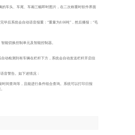
辆的车头、车尾、车厢三幅即时图片，在二次称重时软件界面
后系统会自动语音报重：“重量为8.66吨”，然后播报：“毛
、智能切换控制单元及智能控制器。
器自动检测到有车辆在栏杆下方，系统会自动发送栏杆开启信
行语音警告。如下述情况：
按时间查询等，且能进行条件组合查询。系统可以打印日报
表。