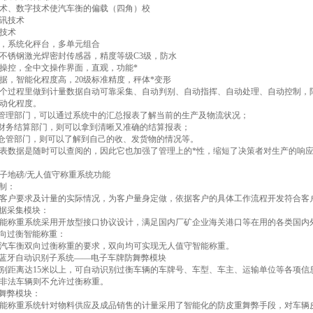
术、数字技术使汽车衡的偏载（四角）校
讯技术
技术
，系统化秤台，多单元组合
不锈钢激光焊密封传感器，精度等级C3级，防水
操控，全中文操作界面，直观，功能*
据，智能化程度高，20级标准精度，秤体*变形
个过程里做到计量数据自动可靠采集、自动判别、自动指挥、自动处理、自动控制，
动化程度。
管理部门，可以通过系统中的汇总报表了解当前的生产及物流状况；
财务结算部门，则可以拿到清晰又准确的结算报表；
仓管部门，则可以了解到自己的收、发货物的情况等。
数据是随时可以查阅的，因此它也加强了管理上的*性，缩短了决策者对生产的响应
子地磅/无人值守称重系统功能
定制：
客户要求及计量的实际情况，为客户量身定做，依据客户的具体工作流程开发符合客
数据采集模块：
能称重系统采用开放型接口协议设计，满足国内厂矿企业海关港口等在用的各类国内
现双向过衡智能称重：
汽车衡双向过衡称重的要求，双向均可实现无人值守智能称重。
距离蓝牙自动识别子系统——电子车牌防舞弊模块
别距离达15米以上，可自动识别过衡车辆的车牌号、车型、车主、运输单位等各项信
非法车辆则不允许过衡称重。
重舞弊模块：
能称重系统针对物料供应及成品销售的计量采用了智能化的防皮重舞弊手段，对车辆