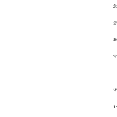
您
您
联
常
详
补