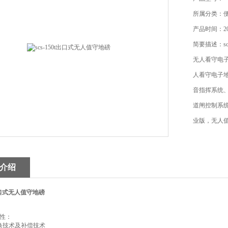
所属分类：
产品时间：202
简要描述：sc
无人看守电子
人看守电子
音指挥系统
道闸控制系
业版，无人
远程控制版
介绍
0t出口式无人值守地磅
性：
换技术及补偿技术