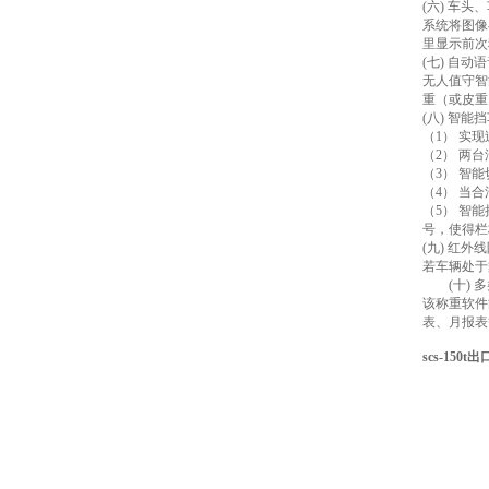
(六) 车
系统将图像
里显示前次
(七) 自动
无人值守智
重（或皮重
(八) 智
（1） 实
（2） 两
（3） 智
（4） 当
（5） 智
号，使得栏
(九) 红外
若车辆处于
(十) 多
该称重软件
表、月报表
scs-15