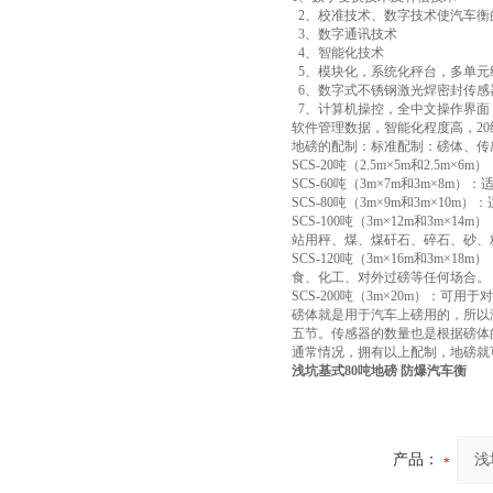
2、校准技术、数字技术使汽车衡
3、数字通讯技术
4、智能化技术
5、模块化，系统化秤台，多单元
6、数字式不锈钢激光焊密封传感
7、计算机操控，全中文操作界面
软件管理数据，智能化程度高，20
地磅的配制：标准配制：磅体、传
SCS-20吨（2.5m×5m和2
SCS-60吨（3m×7m和3m×
SCS-80吨（3m×9m和3m×
SCS-100吨（3m×12m和3
站用秤、煤、煤矸石、碎石、砂、
SCS-120吨（3m×16m和3
食、化工、对外过磅等任何场合。
SCS-200吨（3m×20m）：可用
磅体就是用于汽车上磅用的，所以
五节。传感器的数量也是根据磅体
通常情况，拥有以上配制，地磅就
浅坑基式80吨地磅 防爆汽车衡
产品：