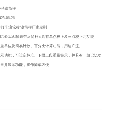
手动滚筒秤
5-06-26
带打印滚轮称/滚筒秤厂家定制
75KG/5G输送带滚筒秤≌具有单点校正及三点校正之功能
秤重单位及简易计数、百分比计算功能，用途广泛。
警示功能，可设定标准、下限三段重量警示，并具有一组记忆功
重量并显示功能，操作简单方便