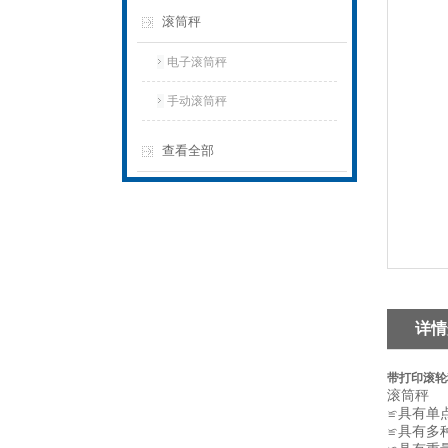
滚筒秤
电子滚筒秤
手动滚筒秤
查看全部
详情
带打印滚轮
滚筒秤
≌具有单
≌具有多