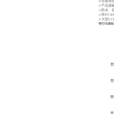
≌台面表
≌产品接触
≌防水、
≌带6V/
≌大型L
带打印滚轮
您
您
联
常