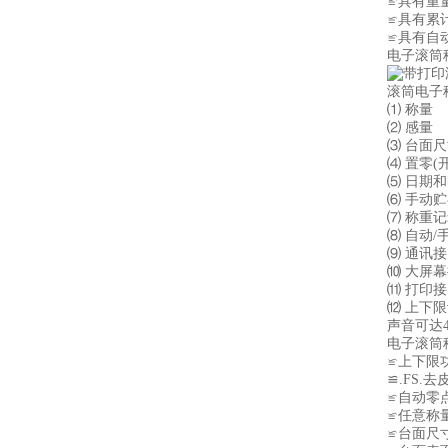
≌具有重
≌具有累
≌具有自
电子滚筒
滚筒电子
⑴ 称量 0.1
⑵ 感量 0
⑶ 台面尺寸
⑷ 置零(
⑸ 日期
⑹ 手动
⑺ 称重
⑻ 自动
⑼ 通讯接
⑽ 大屏
⑾ 打印
⑿ 上下
声音可达4
电子滚筒
≌上下限
≌.FS.
≌自动零
≌任意称
≌台面尺