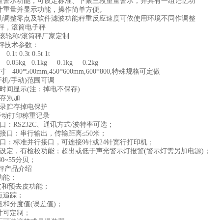
量警示功能，可设定标准、下限三段重量警示，并具有一组记忆功
计重量并显示功能，操作简单方便。
动调整零点及软件滤波功能秤重反应速度可依使用环境不同作调整
秤，滚筒电子秤
秤技术参数：
t 0.3t 0.5t 1t
.05kg 0.1kg 0.1kg 0.2kg
 400*500mm,450*600mm,600*800,特殊规格可定做
开机/手动)范围可调
和时间显示(注：掉电不保存)
贮存累加
记录贮存掉电保护
/手动打印称重记录
口：RS232C、通讯方式/波特率可选；
幕接口：串行输出，传输距离≤50米；
接口：标准并行接口，可连接9针或24针宽行打印机；
限设定，有检校功能；超出或低于声光警示灯报警(警示灯需另加电源)；
0~55分贝；
秤产品介绍
功能；
去皮和预去皮功能；
点追踪；
量和分度值(误差值)；
寸可定制；