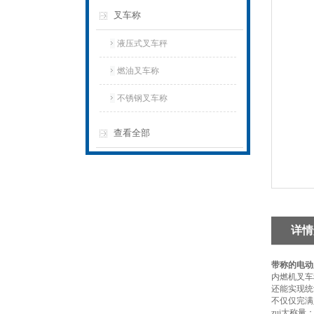
叉车称
液压式叉车秤
燃油叉车称
不锈钢叉车称
查看全部
详情
带称的电动
内燃机叉车
还能实现统
不仅仅完满
zui大称量：