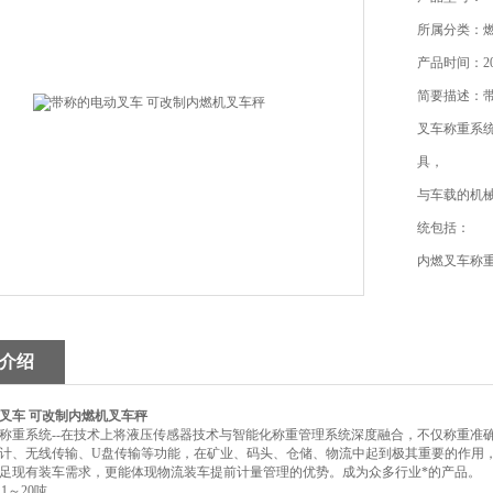
所属分类：
产品时间：202
简要描述：
叉车称重系
具，
与车载的机
统包括：
内燃叉车称
重系统、
电瓶叉车称
介绍
叉车 可改制内燃机叉车秤
称重系统--在技术上将液压传感器技术与智能化称重管理系统深度融合，不仅称重准
计、无线传输、U盘传输等功能，在矿业、码头、仓储、物流中起到极其重要的作用
足现有装车需求，更能体现物流装车提前计量管理的优势。成为众多行业*的产品。
1～20吨