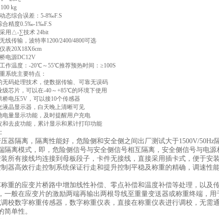
00 kg
态综合误差：5-8‰F.S
合精度0.5‰-1‰F.S
用△-∑技术 24bit
线传输，波特率1200/2400/4800可选
表20X18X6cm
桥电源DC12V
作温度：-20℃～55℃推荐预热时间：≥100S
重系统主要特点：
的无码处理技术，使数据传输、可靠无误码
业级芯片，可以在-40～+85℃的环境下使用
拱桥电压5V，可以接10个传感器
光液晶显示器，白天晚上清晰可见
池电量显示功能，及时提醒用户充电
皮和去皮功能，累计显示和累计打印功能
：
变压器隔离，隔离性能好，危险侧和安全侧之间出厂测试大于1500V/50Hz
3端隔离模式，即，危险侧信号与安全侧信号相互隔离，安全侧信号与电源
安装所有接线均连接到母板段子，卡件无接线，直接采用插卡式，便于安
控制器高效行走控制系统保证行走和提升控制平稳及称重的精确，调速性
车称重的应变片桥路中增加线性补偿、零点补偿和温度补偿等处理，以及
，一般在应变片的激励两端再输出两根导线至重量变送器或称重终端，用
或调校数字称重传感器，数字称重仪表，直接在称重仪表进行调校，无需
的简单性。