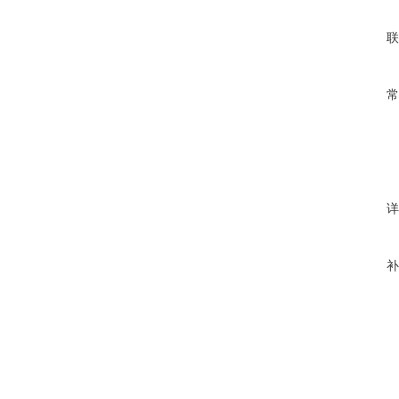
联
常
详
补