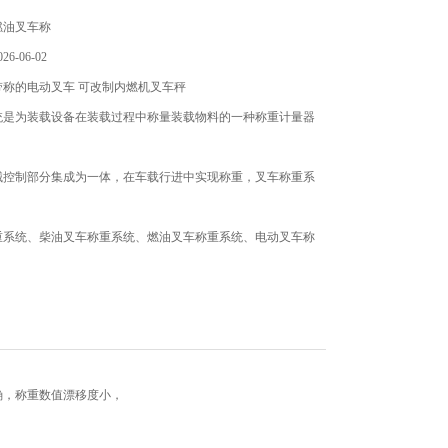
燃油叉车称
6-06-02
带称的电动叉车 可改制内燃机叉车秤
统是为装载设备在装载过程中称量装载物料的一种称重计量器
械控制部分集成为一体，在车载行进中实现称重，叉车称重系
重系统、柴油叉车称重系统、燃油叉车称重系统、电动叉车称
重系统、堆高叉车称重系统。
确，称重数值漂移度小，
，