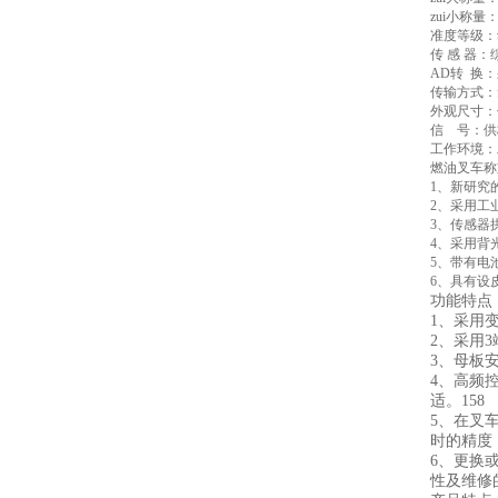
zui小称量：1
准度等级：动
传 感 器：综
AD转 换：采
传输方式：无
外观尺寸：仪
信 号：供
工作环境：工
燃油叉车称
1、新研究
2、采用工
3、传感器
4、采用背
5、带有电
6、具有设
功能特点
1、采用
2、采用
3、母板
4、高频
适。158
5、在叉
时的精度
6、更换
性及维修