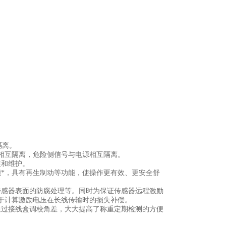
隔离。
相互隔离，危险侧信号与电源相互隔离。
装和维护。
能*，具有再生制动等功能，使操作更有效、更安全舒
传感器表面的防腐处理等。同时为保证传感器远程激励
于计算激励电压在长线传输时的损失补偿。
通过接线盒调校角差，大大提高了称重定期检测的方便