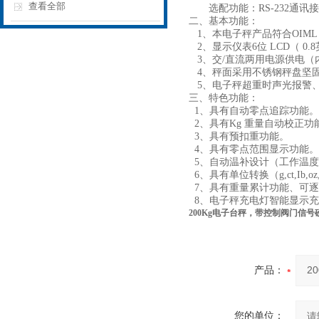
查看全部
选配功能：RS-232通讯接
二、基本功能：
1、本电子秤产品符合OIML
2、显示仪表6位 LCD（ 
3、交/直流两用电源供电（
4、秤面采用不锈钢秤盘坚
5、电子秤超重时声光报警
三、特色功能：
1、具有自动零点追踪功能。
2、具有Kg 重量自动校正功
3、具有预扣重功能。
4、具有零点范围显示功能。
5、自动温补设计（工作温度－
6、具有单位转换（g,ct,Ib,oz
7、具有重量累计功能、可逐
8、电子秤充电灯智能显示充
200Kg电子台秤，带控制阀门信号
产品：
您的单位：