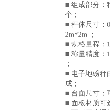
■ 组成部分：
个；
■ 秤体尺寸：0.8
2m*2m ；
■ 规格量程：1
■ 称量精度：1T/
；
■ 电子地磅
成；
■ 台面尺寸
■ 面板材质