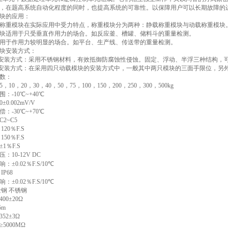
，在题高系统自动化程度的同时，也提高系统的可靠性。以保障用户可以长期故障的
块的应用：
称重模块在实际应用中受力特点，称重模块分为两种：静载称重模块与动载称重模块
块适用于只受垂直作用力的场合。如反应釜、槽罐、储料斗的重量检测。
用于作用力较明显的场合。如平台、生产线、传送带的重量检测。
块安装方式：
块安装方式：采用不锈钢材料，有效抵御防腐蚀性侵蚀。固定、浮动、半浮三种结构，
块安装方式：在采用四只动载模块的安装方式中，一般其中两只模块的三面手限位，另
数：
10，20，30，40，50，75，100，150，200，250，300，500kg
：-10℃~+40℃
±0.002mV/V
：-30℃~+70℃
2~C5
20％F.S
50％F.S
1％F.S
：10-12V DC
±0.02％F.S/10℃
P68
±0.02％F.S/10℃
金钢 不锈钢
00±20Ω
5m
52±3Ω
5000MΩ