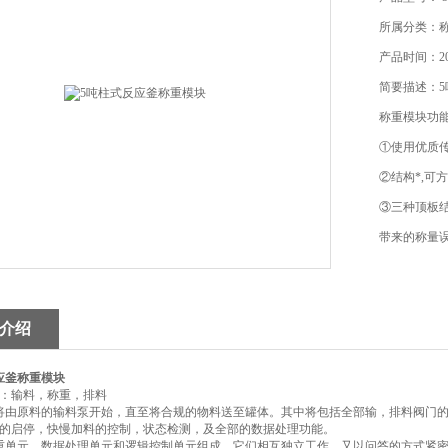
所属分类：
产品时间：202
简要描述：
称重模块功
①使用优质传
②结构*,可
③三种顶板
带来的称量
④支撑螺栓
⑤优质合金钢
介绍
⑥反应釜称
应釜称重模块
：输料，称重，排料
将由原料的输料泵开始，直至将合规的物料送至罐体。其中将包括全部输，排料阀门
的启停，快慢加料的控制，状态检测，及全部的数据处理功能。
重单元，数据处理单元和逻辑控制单元组成。它们相互独立工作，又以问答的方式紧