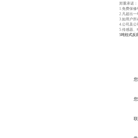
郑重承诺：
1.免费保
2.凡超出
3.如用户
4.公司及
5.传感器
5吨柱式反
您
您
联