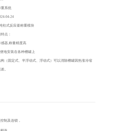
称重系统
4-04-24
5吨柱式反应釜称重模块
能特点：
感器,称量精度高
方便地安装在各种槽罐上
结构（固定式、半浮动式、浮动式）可以消除槽罐因热涨冷缩
误差。
，防止设备倾覆
,表面镀镍.
重模块维护方便,节约停机维护时间
的控制及连锁，
密相连。