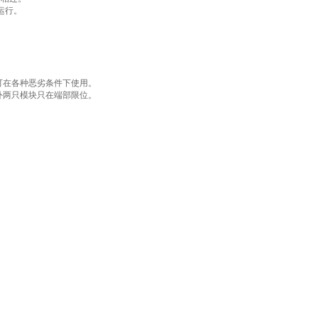
运行。
。
可在各种恶劣条件下使用。
外两只模块只在端部限位。