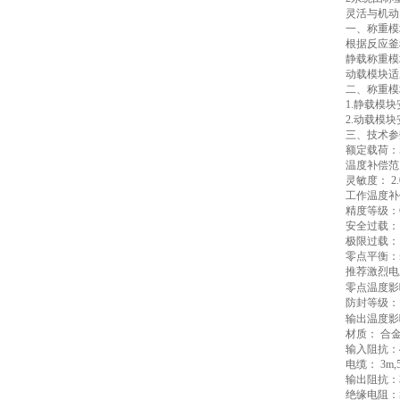
灵活与机动
一、称重模
根据反应釜
静载称重模
动载模块适
二、称重模
1.静载模
2.动载模
三、技术参
额定载荷：5，
温度补偿范围
灵敏度： 2.0
工作温度补偿
精度等级：C
安全过载： 1
极限过载： 1
零点平衡：±
推荐激烈电压
零点温度影响：
防封等级： I
输出温度影响：
材质： 合
输入阻抗：4
电缆： 3m,
输出阻抗：3
绝缘电阻：≥