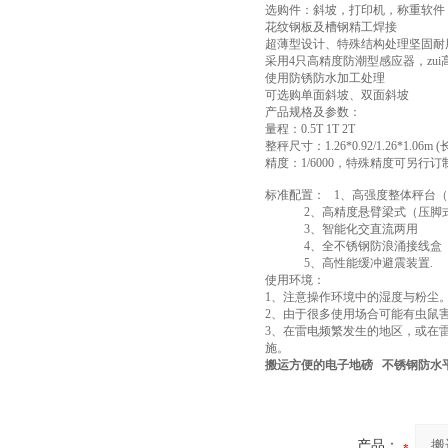
选购件：斜坡，打印机，称重软件
花纹钢板及槽钢精工焊接
超薄型设计、特殊结构处理坚固耐
采用4只高精度防潮型感应器，zui高精
使用防锈防水加工处理
可选购单面斜坡、双面斜坡
产品规格及参数：
量程：0.5T 1T 2T
整秤尺寸：1.26*0.92/1.26*1.06m (
精度：1/6000，特殊精度可另行订
标准配置： 1、高强度整体秤台（
2、高精度悬臂梁式（压脚式
3、智能化交直流两用
4、全不锈钢防浪涌接线
5、高性能缓冲避震装置.
使用环境：
1、注意操作环境中的湿度与粉尘
2、由于很多使用场合可能有虫鼠
3、在雷电频繁发生的地区，或在
施。
搬运方便的电子地磅 不锈钢防水
产品：