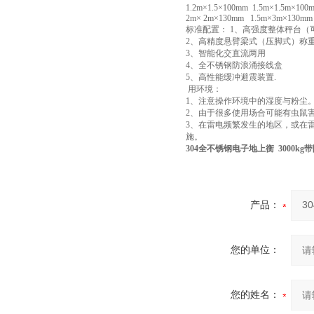
1.2m×1.5×100mm 1.5m×1.5m×100
2m× 2m×130mm 1.5m×3m×130m
标准配置： 1、高强度整体秤台（
2、高精度悬臂梁式（压脚式）称
3、智能化交直流两用
4、全不锈钢防浪涌接线盒
5、高性能缓冲避震装置.
用环境：
1、注意操作环境中的湿度与粉尘
2、由于很多使用场合可能有虫鼠
3、在雷电频繁发生的地区，或在
施。
304全不锈钢电子地上衡 3000kg
产品：
您的单位：
您的姓名：