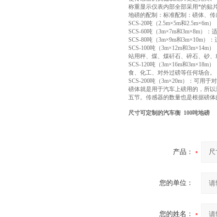
称重显示仪表内部全部采用*的贴
地磅的配制：标准配制：磅体、传
SCS-20吨（2.5m×5m和2
SCS-60吨（3m×7m和3m×
SCS-80吨（3m×9m和3m×
SCS-100吨（3m×12m和3
站用秤、煤、煤矸石、碎石、砂、
SCS-120吨（3m×16m和3
食、化工、对外过磅等任何场合。
SCS-200吨（3m×20m）：可用
磅体就是用于汽车上磅用的，所以
五节。传感器的数量也是根据磅体
尺寸可定制的汽车衡 100吨地磅
产品：
您的单位：
您的姓名：