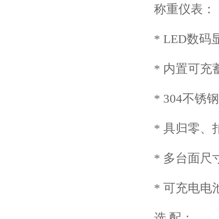
称重仪表：
* LED数码
* 内置可充
* 304不锈
* 具归零、扣
* 多台面尺寸，
* 可充电电池
选 配：