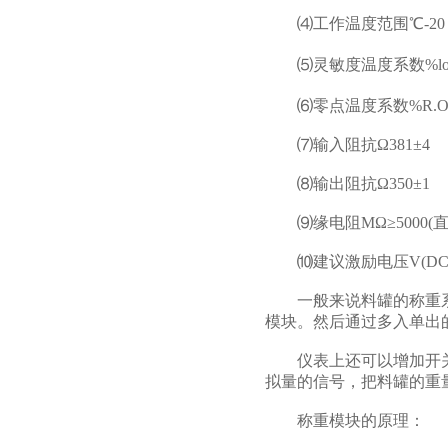
⑷工作温度范围℃-20～
⑸灵敏度温度系数%load/
⑹零点温度系数%R.O./℃
⑺输入阻抗Ω381±4
⑻输出阻抗Ω350±1
⑼缘电阻MΩ≥5000(直流
⑽建议激励电压V(DC/A
一般来说料罐的称重系
模块。然后通过多入单出
仪表上还可以增加开关量
拟量的信号，把料罐的重量
称重模块的原理：