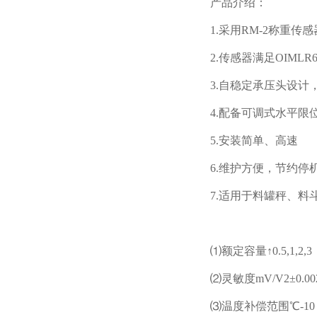
产品介绍：
1.采用RM-2称重传感
2.传感器满足OIMLR60C3
3.自稳定承压头设计，
4.配备可调式水平限
5.安装简单、高速
6.维护方便，节约停
7.适用于料罐秤、料斗
⑴额定容量↑0.5,1,2,3
⑵灵敏度mV/V2±0.00
⑶温度补偿范围℃-10～