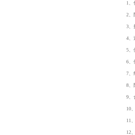
1、传
2、防
3、接
4、过
5、侧
6、使
7、结
8、限
9、合
10、
11、
12、容