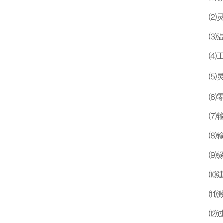
⑵灵敏度
⑶温度补
⑷工作温
⑸灵敏度
⑹零点温
⑺输入阻
⑻输出阻
⑼缘电阻
⑽建议激
⑾激励电
⑿过载%