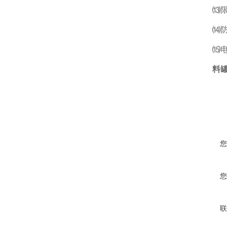
⒀限过载
⒁防护
⒂电缆
料
您
您
联