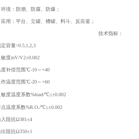
环境：防潮、防腐、防爆；
应用：平台、立罐、槽罐、料斗、反应釜；
技术指标：
↑0.5,1,2,3
mV/V2±0.002
偿范围℃-10～+40
度范围℃-20～+60
温度系数%load/℃≤±0.002
度系数%R.O./℃≤±0.002
抗Ω381±4
抗Ω350±1