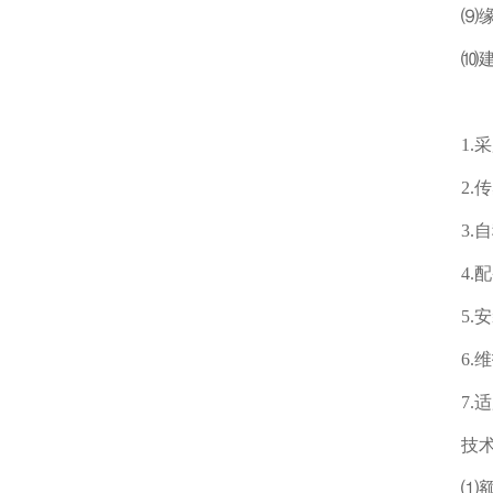
⑼缘电阻
⑽建议激
1.采用
2.传感器
3.自
4.配
5.安
6.维
7.适
技术
⑴额定容量