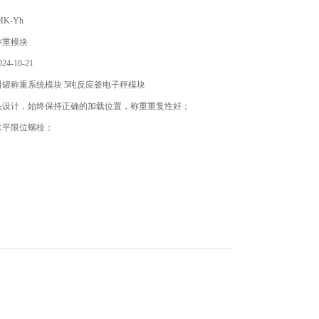
K-Yh
称重模块
4-10-21
罐称重系统模块 5吨反应釜电子秤模块
头设计，始终保持正确的加载位置，称重重复性好；
水平限位螺栓；