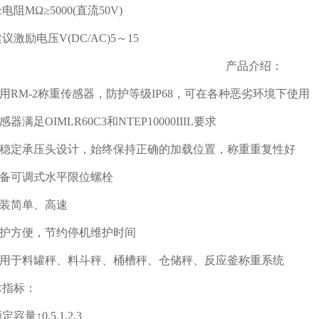
MΩ≥5000(直流50V)
励电压V(DC/AC)5～15
产品介绍：
RM-2称重传感器，防护等级IP68，可在各种恶劣环境下使用
满足OIMLR60C3和NTEP10000IIIL要求
稳定承压头设计，始终保持正确的加载位置，称重重复性好
备可调式水平限位螺栓
装简单、高速
护方便，节约停机维护时间
用于料罐秤、料斗秤、桶槽秤、仓储秤、反应釜称重系统
指标：
↑0.5,1,2,3