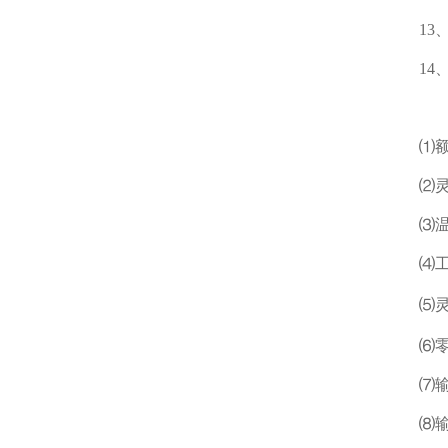
13、
14、
⑴额定容量
⑵灵敏度
⑶温度补
⑷工作温
⑸灵敏度
⑹零点温
⑺输入阻
⑻输出阻