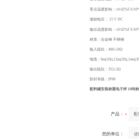
零点温度影响：±0.02%F.S/10
激励电压： 15 V DC
输出温度影响：±0.02%F.S/10
材质：合金钢 不锈钢
输入阻抗：400±10Ω
电缆：8m(10t),12m(20t),14m(30t),
输出阻抗：352±3Ω
防封等级：IP68
配料罐安装称重电子秤 10吨
产品：
您的单位：