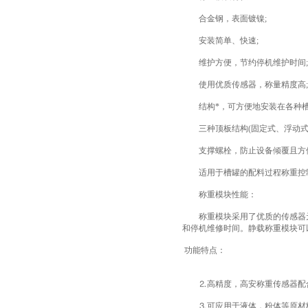
合金钢，表面镀镍;
安装简单、快速;
维护方便，节约停机维护时间;
使用优质传感器，称量精度高;
结构*，可方便地安装在各种槽
三种顶板结构(固定式、浮动式和
支撑螺栓，防止设备倾覆且方便
适用于槽罐的配料过程称重控制
称重模块性能：
称重模块采用了优质的传感器元
和停机维修时间。静载称重模块可
功能特点：
⒉高精度，高安称重传感器配合
⒊可应用于液体，粉体等原材