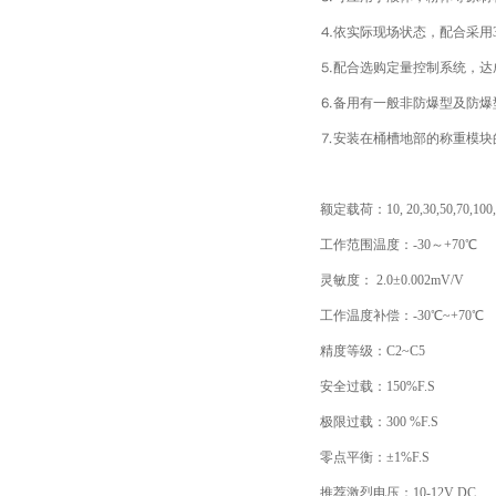
⒋依实际现场状态，配合采用3
⒌配合选购定量控制系统，达成
⒍备用有一般非防爆型及防爆
⒎安装在桶槽地部的称重模块的
额定载荷：10, 20,30,50,70,100,150
工作范围温度：-30～+70℃
灵敏度： 2.0±0.002mV/V
工作温度补偿：-30℃~+70℃
精度等级：C2~C5
安全过载：150%F.S
极限过载：300 %F.S
零点平衡：±1%F.S
推荐激烈电压：10-12V DC