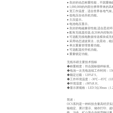
● 良好的动态称重性能，不因重
● 1,000,000的内部分辨率带来
● 宽工作温度，适合世界各地气候
● 低电压自动关机功能。
● 欠压提示。
● 电池电压显示。
● 良好的电磁兼容性能,适合恶劣
● 配有无线遥控器,在20米内控
● 可选配无线电数据传送模块或无
● 采用动态滤波算法，抗晃动，稳
● 单次重量管理查看功能。
● 可选配遥控开机功能。
● 重量锁定功能。
无线吊磅主要技术指标
◆称重精度：符合国标级秤标准。
◆电池一次充电连续工作时间：150小
◆额定过载：120%F.S。
◆工作环境温度：-30℃—85℃（L
◆环境湿度：≤90%R.H。
◆显示屏规格：LED:5位30mm（1.
简述：
OCS系列是一种科技含量高经济实
输稳定、累计显示、储存打印、超
铁、冶金、矿山等企业的货物计量