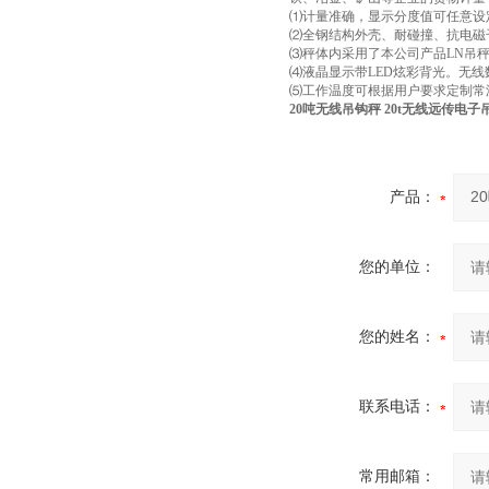
⑴计量准确，显示分度值可任意设
⑵全钢结构外壳、耐碰撞、抗电磁
⑶秤体内采用了本公司产品LN吊
⑷液晶显示带LED炫彩背光。无线
⑸工作温度可根据用户要求定制常温型
20吨无线吊钩秤 20t无线远传电子
产品：
您的单位：
您的姓名：
联系电话：
常用邮箱：