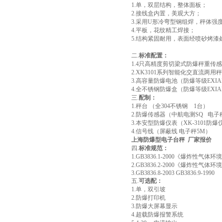
1.
单，双层结构，整体面板；
2.
接线盒内置，美观大方；
3.
采用
U
形冷弯型钢组焊，秤体强
4.
平板，花纹精工焊接；
5.
结构紧固耐用，表面经喷砂烤漆
二
.
标准配置：
1.4
只高精度剪切梁式防爆秤重传感
2.XK3101
系列智能化交直流两用秤
3.
高容量防爆电池（防爆等级
EXIA
4.
全不锈钢防爆盒（防爆等级
EXIA
三
.
配制：
1.
秤台
（全
304
不锈钢
1
台）
2.
防爆传感器（中航电测
SQ
电子
3.
本安型防爆仪表（
XK-3101
防爆
4.
信号线（屏蔽线
电子秤
5M
）
上海防爆型电子台秤 厂家报价
四
.
标准规范：
1.GB3836.1-2000
《爆炸性气体环境
2.GB3836.2-2000
《爆炸性气体环境
3.GB3836.8-2003 GB3836.9-1990
五
.
可选配：
1.
单，双引坡
2.
防爆打印机
3.
防爆大屏幕显示
4.
超载防爆报警系统