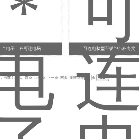
* 电子台秤可连电脑
可连电脑型不锈钢台秤专卖
录，当前 1 / 1 页 首页 上一页 下一页 末页 跳转到第
页