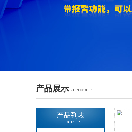
产品展示
/ PRODUCTS
产品列表
PROUCTS LIST