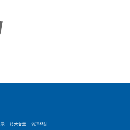
展示
技术文章
管理登陆