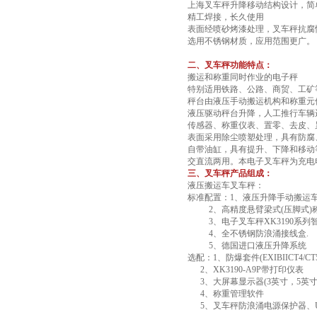
上海叉车秤升降移动结构设计，简
精工焊接，长久使用
表面经喷砂烤漆处理，叉车秤抗腐
选用不锈钢材质，应用范围更广。
二、叉车秤功能特点：
搬运和称重同时作业的电子秤
特别适用铁路、公路、商贸、工矿
秤台由液压手动搬运机构和称重元
液压驱动秤台升降，人工推行车辆
传感器、称重仪表、置零、去皮、累
表面采用除尘喷塑处理，具有防腐
自带油缸，具有提升、下降和移
交直流两用。本电子叉车秤为充电
三、叉车秤产品组成：
液压搬运车叉车秤：
标准配置：1、液压升降手动搬运车(
2、高精度悬臂梁式(压脚式)
3、电子叉车秤XK3190系列
4、全不锈钢防浪涌接线盒.
5、德国进口液压升降系统
选配：1、防爆套件(EXIBIICT4/CT5
2、XK3190-A9P带打印仪表
3、大屏幕显示器(3英寸，5英寸
4、称重管理软件
5、叉车秤防浪涌电源保护器、U