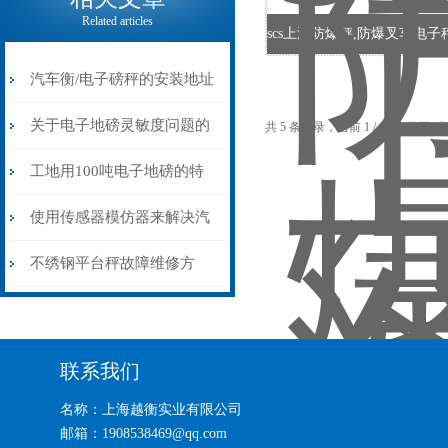
Related articles
汽车衡/电子磅秤的安装地址
如何选择
关于电子地磅灵敏度问题的
共 5 条记录，当前 1 / 1 页 首
探讨
工地用100吨电子地磅的特
点
使用传感器模仿器来解决汽
车电子磅故障
不绣钢平台秤故障维修方
法！
联系我们
名称：上海越衡实业有限公司
邮箱：1908538469@qq.com