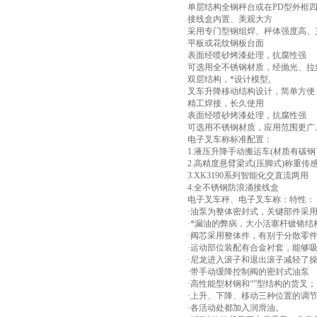
单层结构全钢秤台或在PD型外框
接线盒内置、美观大方
采用专门型钢组焊、秤体强度高、
平板或花纹钢板台面
表面经喷砂烤漆处理，抗腐性强
可选用全不锈钢材质，经抛光、拉
双层结构，*设计模型,
叉车升降移动结构设计，简单方便
精工焊接，长久使用
表面经喷砂烤漆处理，抗腐性强
可选用不锈钢材质，应用范围更广
电子叉车称标准配置：
1.液压升降手动搬运车(材质有碳钢
2.高精度悬臂梁式(压脚式)称重传
3.XK3190系列智能化交直流两用
4.全不锈钢防浪涌接线盒
电子叉车秤、电子叉车称：特性：
·油泵为整体密封式，关键部件采
·*漏油的弊病，大小活塞杆镀铬
·阀芯采用整体件，有别于分散零
·运动部位装配有合金衬套，能够
·尼龙进入滚子和退出滚子减轻了
·带手动缓降控制阀的密封式油泵
·高性能型材钢和“”型结构的货叉；
·上升、下降、移动三种位置的调
·各活动处都加入润滑油。