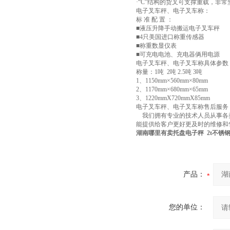
·“C”结构的货叉可支撑重载，非常
电子叉车秤、电子叉车称：
标 准 配 置 ：
■液压升降手动搬运电子叉车秤
■4只美国进口称重传感器
■称重数显仪表
■可充电电池、充电器俩用电源
电子叉车秤、电子叉车称具体参数
称量：1吨 2吨 2.5吨 3吨
1、1150mm×560mm×80mm
2、1170mm×680mm×65mm
3、1220mmX720mmX85mm
电子叉车秤、电子叉车称售后服务
我们拥有专业的技术人员从事各
能提供给客户更好更及时的维修和
湖南哪里有卖托盘电子秤 2t不锈
产品：
您的单位：