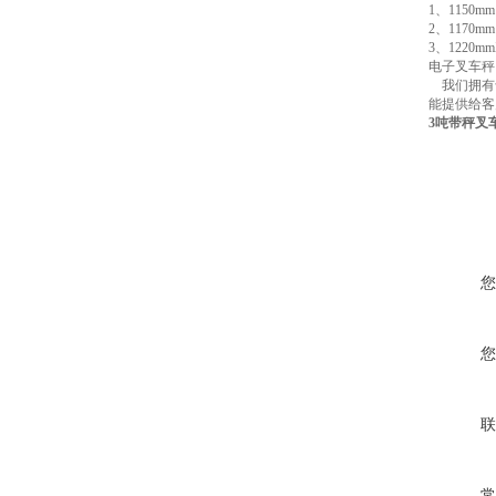
1、1150m
2、1170mm
3、1220mm
电子叉车秤
我们拥有
能提供给客
3吨带秤叉
您
您
联
常