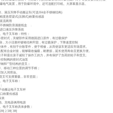
爆电气装置，用于防爆环境中。还可选配打印机、大屏幕显示器。
1、液压升降手动搬运车(可选304全不锈钢结构)
度悬臂梁式(压脚式)称重传感器
直流两用
锈钢防浪涌接线盒 .
口液压升降系统
、电子叉车称：特性：
体密封式，关键部件采用德国进口原件，有过载保护
弊病，大小活塞杆镀铬结构牢固，有过载保护，下降速度控制
整体件，有别于分散零件，便于维修，从而使该车更适应市场需求。
装配有合金衬套，能够吸收偏载，耐磨损，延长使用寿命且更换方便。
滚子和退出滚子减轻了操作工的力，并有保护了负荷的轮子和货叉;
降控制阀的密封式油泵
材钢和“”型结构的货叉；
降、移动三种位置的调节手柄；
都加入润滑油。
构的货叉可支撑重载，非常坚固；
、电子叉车称：
 ：
手动搬运电子叉车秤
进口称重传感器
仪表
池、充电器俩用电源
、电子叉车称具体参数：
吨 2.5吨 3吨