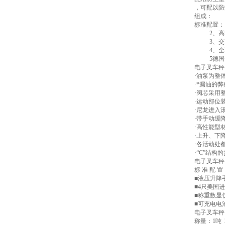
，可配以防
组成：
标准配置：
2、高精
3、交
4、全不
5德国进
电子叉车秤
·油泵为整
·*漏油的
·阀芯采用
·运动部位
·尼龙进入
·带手动缓
·高性能型
·上升、下
·各活动处
·“C”结
电子叉车秤
标 准 配 置
■液压升降
■4只美国
■称重数显
■可充电电
电子叉车秤
称量：1吨 2