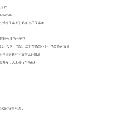
叉车秤
6-06-02
吨带秤叉车 可打印的电子叉车称
重同时作业的电子秤
铁路、公路、商贸、工矿等物流作业中的货物的称量
压手动搬运机构和称重元件组成
秤台升降，人工推行车辆运行
重仪表、置零、去皮、累计等功能；单位可切换（kg/1b）；称
性能稳定
组成的称重系统，