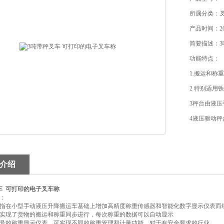
所属分类：
产品时间：202
简要描述：3
功能特点：
1.搬运和称
2 特别适用
3秤台由液
4液压驱动
5传感器、称
量精度高、
介绍
车 可打印的电子叉车称
：
指在小型手动液压升降搬运车基础上增加高精度称重传感器和智能化数字显示仪表而
实现了货物的搬运和称重同步进行，每次称重的数据可以自动显示
号的称重显示仪表，可实现不同的称重管理和计量功能。对于有安全要求的行业