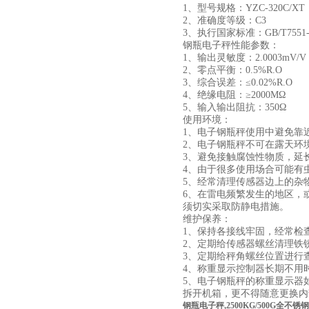
1、型号规格：YZC-320C/XT
2、准确度等级：C3
3、执行国家标准：GB/T7551-
钢瓶电子秤性能参数：
1、输出灵敏度：2.0003mV/V
2、零点平衡：0.5%R.O
3、综合误差：≤0.02%R.O
4、绝缘电阻：≥2000MΩ
5、输入输出阻抗：350Ω
使用环境：
1、电子钢瓶秤使用中避免靠
2、电子钢瓶秤不可在露天环
3、避免接触腐蚀性物质，延
4、由于很多使用场合可能有
5、经常清理传感器边上的杂
6、在雷电频繁发生的地区，
须切实采取防静电措施。
维护保养：
1、保持各接线牢固，经常检
2、定期给传感器螺丝清理铁
3、定期给秤角螺丝位置进行
4、称重显示控制器长期不用
5、电子钢瓶秤的称重显示器
拆开机箱，更不得随意更换内
钢瓶电子秤,2500KG/500G全不