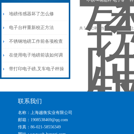
不锈钢钢瓶秤 电子钢瓶
地磅传感器坏了怎么修
电子台秤重新校正方法
共 5 条记录，当前 1 / 1 页 首
不锈钢地磅工作前各项检查
工序
在使用电子地磅前该如何调
整测试它？
带打印电子磅,叉车电子秤操
作手册
联系我们
名称：上海越衡实业有限公司
邮箱：1908538469@qq.com
传真：86-021-58556349