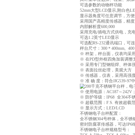
可选参数的动物秤功能
52mm大型LCD显示,附白色
显示器角度可任意调节，方
采用国产高精度传感器，精度1/1
内部解析度600,000
采用充电/插电方式供电，充电
可选1.2英寸LED显示
可选配RS-232通讯端口，
秤台尺寸：300＊400mm, 400＊
※ 秤架，秤台面，仪表均采用
※ 在PD型外框四角加装调
※ 采用专门型钢组焊、秤体
※ 表面拉丝处理，美观大方
※ 传感器，仪表，采用高强
※ 准 确 度：符合JJG539-9
※ 使用电源：AC187～242V
※ 防护等级：IP68 全304
※ 超载范围：F.S. 有效超载范围
※ 显示方式：LED/LCD
不锈钢电子台秤配置：
全不锈钢304号秤体，全不锈钢
密封防腐罩传感器，可达IP6
不锈钢电子台秤规格型号：