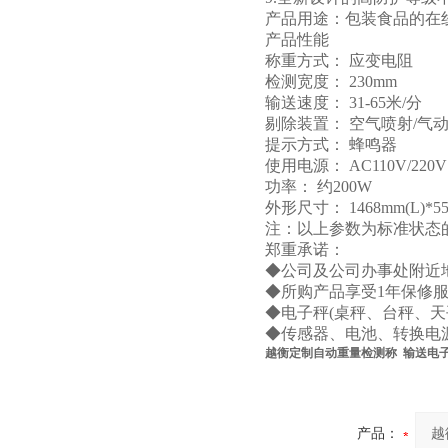
产品用途：包装食品的在
产品性能
称重方式： 应变电阻
检测宽度： 230mm
输送速度： 31-65米/分
剔除装置： 空气喷射/气
提示方式： 蜂鸣器
使用电源： AC110V/220V 
功率： 约200W
外形尺寸： 1468mm(L)*558
注：以上参数为标准状态
郑重承诺：
◆公司及公司办事处附近
◆所购产品享受1年保修
◆电子秤(桌秤、台秤、
◆传感器、电池、转换电
越衡定制自动重量检测称 输送电
产品：