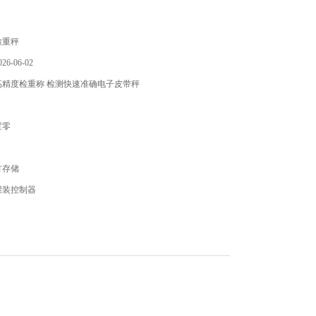
检重秤
6-06-02
高精度检重称 检测快速准确电子皮带秤
置零
方存储
罐装控制器
析
U盘存储和远程上传到PC
检测机器