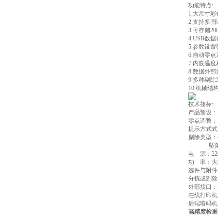
功能特点:
1.大尺寸
2.支持多
3.可存储
4.USB
5.参数设
6.自动零
7.内嵌温
8.数据外
9.多种剔
10.机械
技术指标:
产品预设： 
零点调整：
提示方式式
剔除类型：
坠落型，
电 源：220/
功 率：大约
选件与附件
分拣或剔除
外部接口：RS
在线打印机
后端喷码机
高精度检重