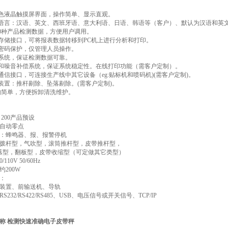
食品行业：
彩色液晶触摸屏界面，操作简单、显示直观。
日化行业：
国语言：汉语、英文、西班牙语、意大利语、日语、韩语等（客户）、默认为汉语和英
电子制造：
200种产品检测数据，方便用户调用。
数据存储接口，可将报表数据转移到PC机上进行分析和打印。
置密码保护，仅管理人员操作。
点系统，保证检测数据可靠。
度和噪音补偿系统，保证系统稳定性。在线打印功能（需客户定制）。
部通信接口，可连接生产线中其它设备（eg:贴标机和喷码机)(需客户定制)。
除装置：推杆剔除、坠落剔除。(需客户定制)。
结构简单，方便拆卸清洗维护。
200产品预设
自动零点
：蜂鸣器、报、报警停机
拨杆型，气吹型，滚筒推杆型，皮带推杆型，
翻板型，皮带收缩型（可定做其它类型）
110V 50/60Hz
200W
：
装置、前输送机、导轨
232/RS422/RS485、USB、电压信号或开关信号、TCP/IP
称 检测快速准确电子皮带秤