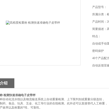
产品型号：
所属分类：
产品时间：202
简要描述：
特点：
自动或手动
密码保护
40个产品配
自动反馈至
数据统计分
物料数据外部
介绍
打印机
可连接金属
称 检测快速准确电子皮带秤
种自动化流水线以及物流输送系统上自动重量检测、上下限判别或重量分级选别，
应用领域：
制药、食品、玩具、五金、化工等行业的在线检测。此外还可以直接替代人工称重，
产效率以及称重的*性、可靠性。