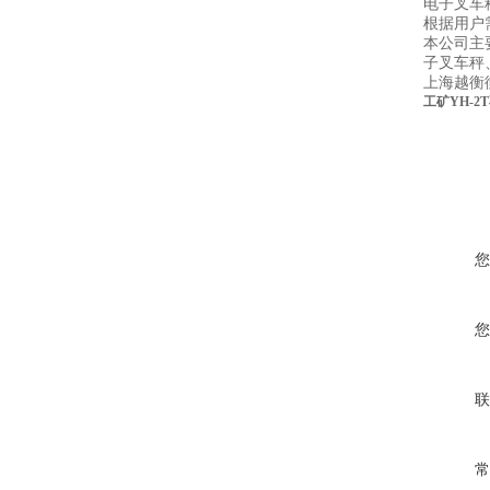
电子叉车
根据用户
本公司主
子叉车秤
上海越衡
工矿YH-
您
您
联
常