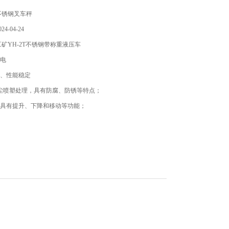
不锈钢叉车秤
4-04-24
矿YH-2T不锈钢带称重液压车
供电
高、性能稳定
除尘喷塑处理，具有防腐、防锈等特点；
，具有提升、下降和移动等功能；