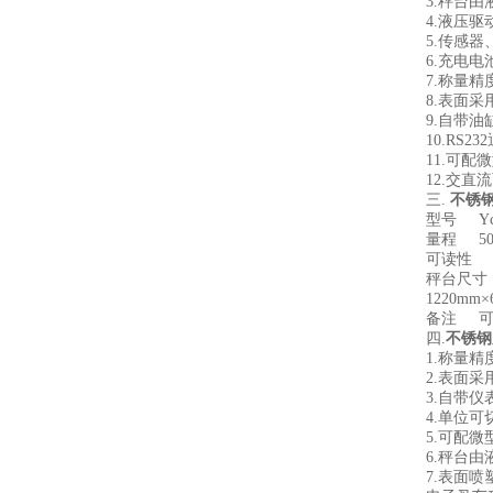
3.秤台
4.液压
5.传感器
6.充电电
7.称量
8.表面
9.自带
10.RS
11.可配
12.交直
三.
不锈
型号 Ycs-
量程 500
可读性 10
秤台尺寸 1
1220mm
备注 可选
四.
不锈钢
1.称量
2.表面
3.自带
4.单位可切
5.可配微
6.秤台
7.表面喷