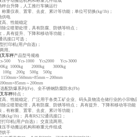
由液压手动搬运机构和称重元件组成
驱动秤台升降，人工推行车辆运行
、称重仪表、置零、去皮、累计等功能；单位可切换(kg/1b)；
池供电
精度高、性能稳定
采用除尘喷塑处理，具有防腐、防锈等特点；
油缸，具有提升、下降和移动等功能；
232通讯接口可选；
微型打印机(用户自选)；
流两用。
钢叉车秤
产品型号规格
500 Ycs-1000 Ycs2000 Ycs-3000
Kg 1000kg 2000kg 3000kg
0g 200g 500g 500g
150mm×560mm×85mm～200mm
×690mm×85mm～200mm
配防爆系列(Fe)、全不锈钢防腐防水(Fb)
叉车秤
特点：
精度高、性能稳定、广泛用于各类工矿企业、码头及物流仓储行业的小宗物
采用除尘喷塑处理，具有防腐、防锈等特点； 具有提升、下降和移动等功能
仪表，有称重、置零、去皮、累计等功能；
换(kg/1b)； 具有RS232通讯接口；
型打印机(用户自选)； 交直流两用。
由液压手动搬运机构和称重元件组成
塑烘干