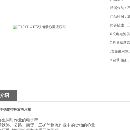
所属分类：
产品时间：202
简要描述：工
6.充电电池
7.称量精度
.表面采用
9.自带油缸
介绍
2T不锈钢带称重液压车
和称重同时作业的电子秤
适用铁路、公路、商贸、工矿等物流作业中的货物的称量