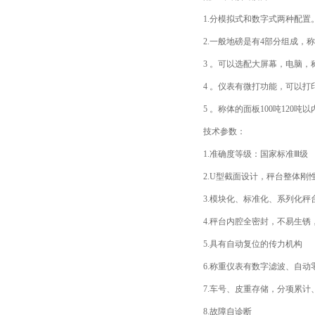
1.分模拟式和数字式两种配置
2.一般地磅是有4部分组成，称体
3 。可以选配大屏幕，电脑，
4 。仪表有微打功能，可以打
5 。称体的面板100吨120吨以
技术参数：
1.准确度等级：国家标准Ⅲ级
2.U型截面设计，秤台整体刚
3.模块化、标准化、系列化秤
4.秤台内腔全密封，不易生锈
5.具有自动复位的传力机构
6.称重仪表有数字滤波、自动
7.车号、皮重存储，分项累计
8.故障自诊断