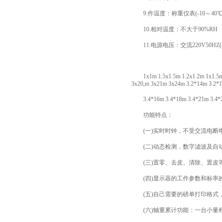
9.作温度：称重仪表(-10～40℃)；
10.相对温度：不大于90%RH
11.电源电压：交流220V50HZ(-
1x1m 1.5x1.5m 1.2x1.2m 1x1.5m 
3x20,m 3x21m 3x24m 3.2*14m 3.2*
3.4*16m 3.4*18m 3.4*21m
功能特点：
(一)实时时钟，不受交流电断
(二)动态检测，数字滤波及自
(三)置零、去皮、清除、置皮
(四)显示器的工作参数和标率
(五)自己需要的磅单打印格式
(六)轴重累计功能：一台小量