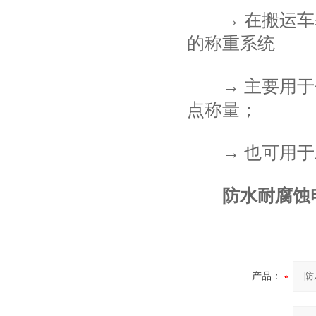
→ 在搬运车基
的称重系统
→ 主要用于仓
点称量；
→ 也可用于工
防水耐腐蚀
产品：