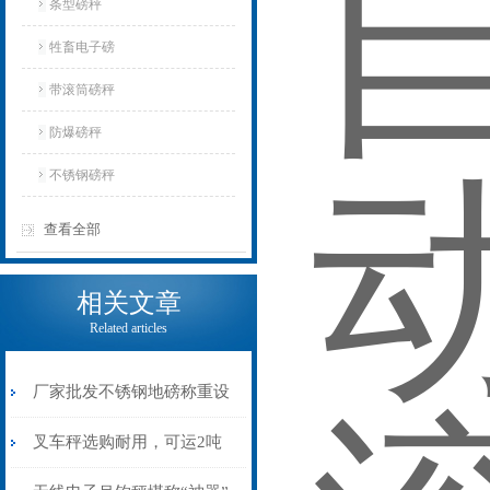
条型磅秤
牲畜电子磅
带滚筒磅秤
防爆磅秤
不锈钢磅秤
查看全部
相关文章
Related articles
厂家批发不锈钢地磅称重设
备研究方案
叉车秤选购耐用，可运2吨