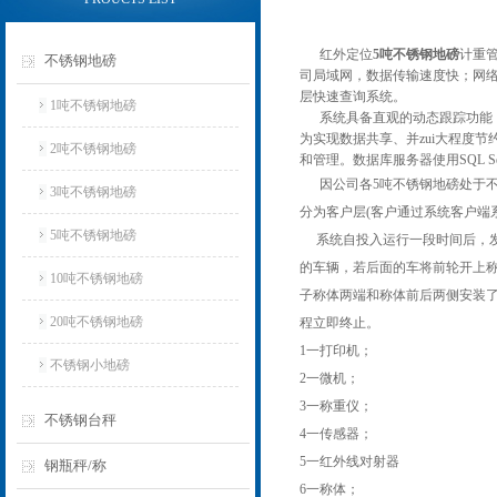
红外定位
5吨不锈钢地磅
计重
不锈钢地磅
司局域网，数据传输速度快；网
层快速查询系统。
1吨不锈钢地磅
系统具备直观的动态跟踪功能，
为实现数据共享、并zui大程度
2吨不锈钢地磅
和管理。数据库服务器使用SQL S
因公司各5吨不锈钢地磅处于不
3吨不锈钢地磅
分为客户层(客户通过系统客户端
5吨不锈钢地磅
系统自投入运行一段时间后，发
的车辆，若后面的车将前轮开上称
10吨不锈钢地磅
子称体两端和称体前后两侧安装
20吨不锈钢地磅
程立即终止。
1一打印机；
不锈钢小地磅
2一微机；
3一称重仪；
不锈钢台秤
4一传感器；
5一红外线对射器
钢瓶秤/称
6一称体；