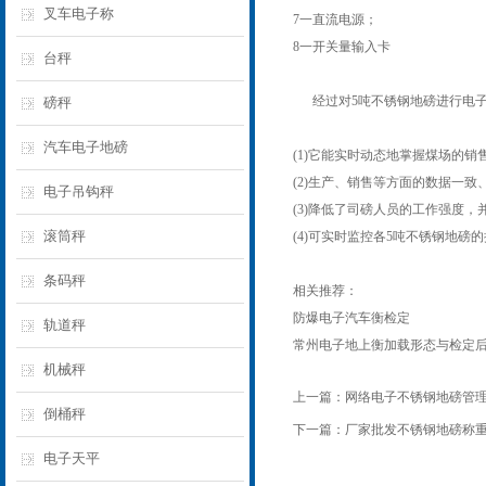
叉车电子称
7一直流电源；
8一开关量输入卡
台秤
经过对5吨不锈钢地磅进行电子
磅秤
汽车电子地磅
(1)它能实时动态地掌握煤场的
(2)生产、销售等方面的数据一
电子吊钩秤
(3)降低了司磅人员的工作强度
滚筒秤
(4)可实时监控各5吨不锈钢地磅
条码秤
相关推荐：
防爆电子汽车衡检定
轨道秤
常州电子地上衡加载形态与检定
机械秤
上一篇：
网络电子不锈钢地磅管
倒桶秤
下一篇：
厂家批发不锈钢地磅称
电子天平