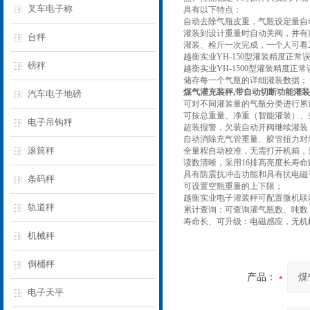
叉车电子称
具有以下特点：
自动去除气瓶皮重，气瓶设定量自
灌装到设计重量时自动关阀，并有
台秤
灌装、检斤一次完成，一个人可看2
越衡实业YH-150型灌装精度正常误
磅秤
越衡实业YH-1500型灌装精度正常
储存每一个气瓶的详细灌装数据；
煤气灌充装秤,带自动切断功能灌装秤
汽车电子地磅
可对不同灌装量的气瓶分类进行累
可按总重量、净重（智能灌装）、
电子吊钩秤
超装报警，欠装自动开阀继续灌装
自动消除充气管重量、胶管扭力对
滚筒秤
全量程自动校准，无需打开机箱，
读数清晰，采用16排高亮度长寿
具有防震抗冲击功能和具有抗电磁
条码秤
可设置空瓶重量的上下限；
越衡实业电子灌装秤可配置微机联
轨道秤
累计查询：可查询灌气瓶数、吨数
寿命长、可升级：电磁感应，无机
机械秤
倒桶秤
产品：
电子天平