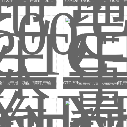
SCS-500公斤叉车秤、地牛秤设备厂家销售
150kg定量液化气灌装泵/液化灌装
GTC-YH全自动带报警功能辊筒秤,带输出控制滚筒秤